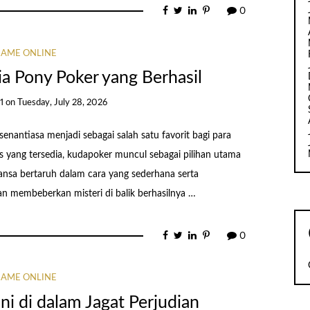
0
AME ONLINE
 Pony Poker yang Berhasil
1
on
Tuesday, July 28, 2026
enantiasa menjadi sebagai salah satu favorit bagi para
us yang tersedia, kudapoker muncul sebagai pilihan utama
nsa bertaruh dalam cara yang sederhana serta
kan membeberkan misteri di balik berhasilnya …
0
AME ONLINE
ni di dalam Jagat Perjudian