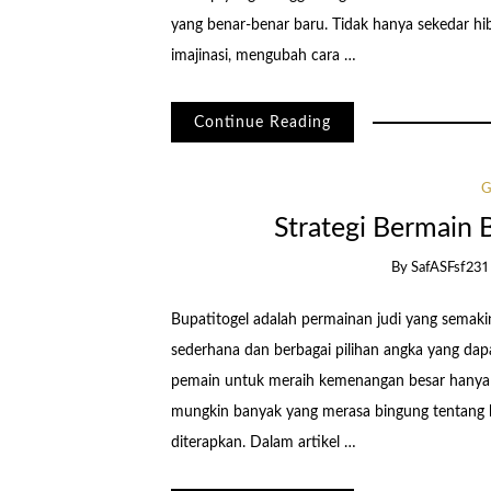
yang benar-benar baru. Tidak hanya sekedar hib
imajinasi, mengubah cara …
Continue Reading
G
Strategi Bermain 
By
SafASFsf231
Bupatitogel adalah permainan judi yang semak
sederhana dan berbagai pilihan angka yang dapa
pemain untuk meraih kemenangan besar hanya
mungkin banyak yang merasa bingung tentang b
diterapkan. Dalam artikel …