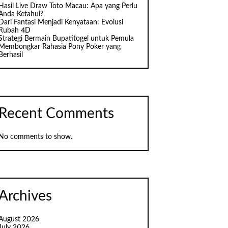
Hasil Live Draw Toto Macau: Apa yang Perlu
Anda Ketahui?
Dari Fantasi Menjadi Kenyataan: Evolusi
Rubah 4D
Strategi Bermain Bupatitogel untuk Pemula
Membongkar Rahasia Pony Poker yang
Berhasil
Recent Comments
No comments to show.
Archives
August 2026
July 2026