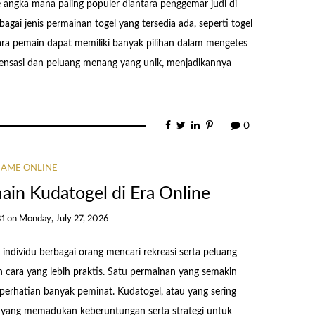
 angka mana paling populer diantara penggemar judi di
agai jenis permainan togel yang tersedia ada, seperti togel
ara pemain dapat memiliki banyak pilihan dalam mengetes
ensasi dan peluang menang yang unik, menjadikannya
0
AME ONLINE
ain Kudatogel di Era Online
31
on
Monday, July 27, 2026
 individu berbagai orang mencari rekreasi serta peluang
ara yang lebih praktis. Satu permainan yang semakin
perhatian banyak peminat. Kudatogel, atau yang sering
n yang memadukan keberuntungan serta strategi untuk