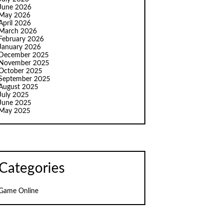
June 2026
May 2026
April 2026
March 2026
February 2026
January 2026
December 2025
November 2025
October 2025
September 2025
August 2025
July 2025
June 2025
May 2025
Categories
Game Online