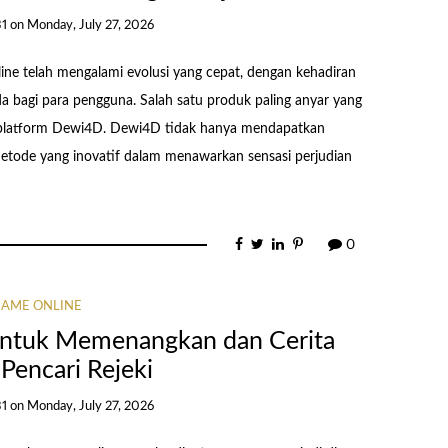
31
on
Monday, July 27, 2026
nline telah mengalami evolusi yang cepat, dengan kehadiran
bagi para pengguna. Salah satu produk paling anyar yang
h platform Dewi4D. Dewi4D tidak hanya mendapatkan
 metode yang inovatif dalam menawarkan sensasi perjudian
0
AME ONLINE
 untuk Memenangkan dan Cerita
Pencari Rejeki
31
on
Monday, July 27, 2026