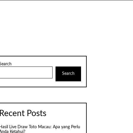
Search
Search
Recent Posts
Hasil Live Draw Toto Macau: Apa yang Perlu
Anda Ketahui?