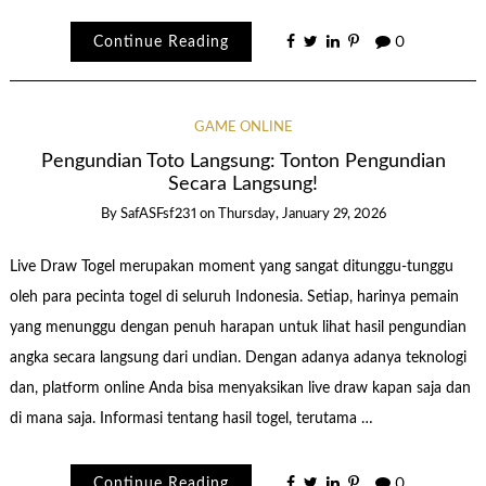
Continue Reading
0
GAME ONLINE
Pengundian Toto Langsung: Tonton Pengundian
Secara Langsung!
By
SafASFsf231
on
Thursday, January 29, 2026
Live Draw Togel merupakan moment yang sangat ditunggu-tunggu
oleh para pecinta togel di seluruh Indonesia. Setiap, harinya pemain
yang menunggu dengan penuh harapan untuk lihat hasil pengundian
angka secara langsung dari undian. Dengan adanya adanya teknologi
dan, platform online Anda bisa menyaksikan live draw kapan saja dan
di mana saja. Informasi tentang hasil togel, terutama …
Continue Reading
0