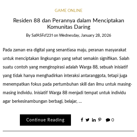
GAME ONLINE
Residen 88 dan Perannya dalam Menciptakan
Komunitas Daring
By
SafASFsf231
on
Wednesday, January 28, 2026
Pada zaman era digital yang senantiasa maju, peranan masyarakat
untuk menciptakan lingkungan yang sehat semakin signifikan. Salah
suatu contoh yang menginspirasi adalah Warga 88, sebuah inisiatif
yang tidak hanya menghadirkan interaksi antaranggota, tetapi juga
menempatkan fokus pada pertumbuhan skill dan ilmu untuk masing-
masing individu. Inisiatif Warga 88 menjadi tempat untuk individu
agar berkesinambungan berbagi, belajar, …
Continue Reading
0