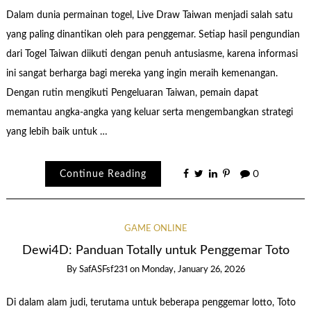
Dalam dunia permainan togel, Live Draw Taiwan menjadi salah satu
yang paling dinantikan oleh para penggemar. Setiap hasil pengundian
dari Togel Taiwan diikuti dengan penuh antusiasme, karena informasi
ini sangat berharga bagi mereka yang ingin meraih kemenangan.
Dengan rutin mengikuti Pengeluaran Taiwan, pemain dapat
memantau angka-angka yang keluar serta mengembangkan strategi
yang lebih baik untuk …
Continue Reading
0
GAME ONLINE
Dewi4D: Panduan Totally untuk Penggemar Toto
By
SafASFsf231
on
Monday, January 26, 2026
Di dalam alam judi, terutama untuk beberapa penggemar lotto, Toto