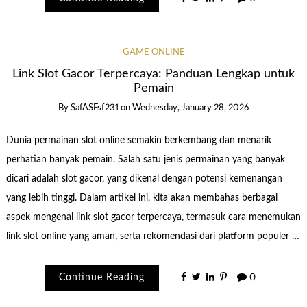
GAME ONLINE
Link Slot Gacor Terpercaya: Panduan Lengkap untuk
Pemain
By
SafASFsf231
on
Wednesday, January 28, 2026
Dunia permainan slot online semakin berkembang dan menarik
perhatian banyak pemain. Salah satu jenis permainan yang banyak
dicari adalah slot gacor, yang dikenal dengan potensi kemenangan
yang lebih tinggi. Dalam artikel ini, kita akan membahas berbagai
aspek mengenai link slot gacor terpercaya, termasuk cara menemukan
link slot online yang aman, serta rekomendasi dari platform populer …
Continue Reading
0