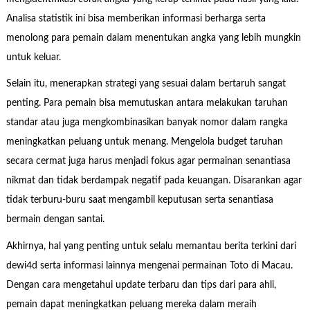
Analisa statistik ini bisa memberikan informasi berharga serta
menolong para pemain dalam menentukan angka yang lebih mungkin
untuk keluar.
Selain itu, menerapkan strategi yang sesuai dalam bertaruh sangat
penting. Para pemain bisa memutuskan antara melakukan taruhan
standar atau juga mengkombinasikan banyak nomor dalam rangka
meningkatkan peluang untuk menang. Mengelola budget taruhan
secara cermat juga harus menjadi fokus agar permainan senantiasa
nikmat dan tidak berdampak negatif pada keuangan. Disarankan agar
tidak terburu-buru saat mengambil keputusan serta senantiasa
bermain dengan santai.
Akhirnya, hal yang penting untuk selalu memantau berita terkini dari
dewi4d serta informasi lainnya mengenai permainan Toto di Macau.
Dengan cara mengetahui update terbaru dan tips dari para ahli,
pemain dapat meningkatkan peluang mereka dalam meraih