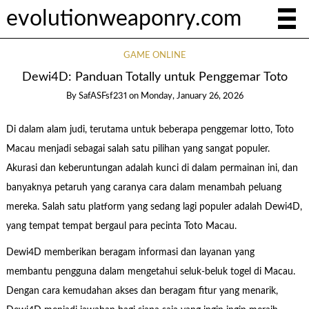
evolutionweaponry.com
GAME ONLINE
Dewi4D: Panduan Totally untuk Penggemar Toto
By
SafASFsf231
on
Monday, January 26, 2026
Di dalam alam judi, terutama untuk beberapa penggemar lotto, Toto
Macau menjadi sebagai salah satu pilihan yang sangat populer.
Akurasi dan keberuntungan adalah kunci di dalam permainan ini, dan
banyaknya petaruh yang caranya cara dalam menambah peluang
mereka. Salah satu platform yang sedang lagi populer adalah Dewi4D,
yang tempat tempat bergaul para pecinta Toto Macau.
Dewi4D memberikan beragam informasi dan layanan yang
membantu pengguna dalam mengetahui seluk-beluk togel di Macau.
Dengan cara kemudahan akses dan beragam fitur yang menarik,