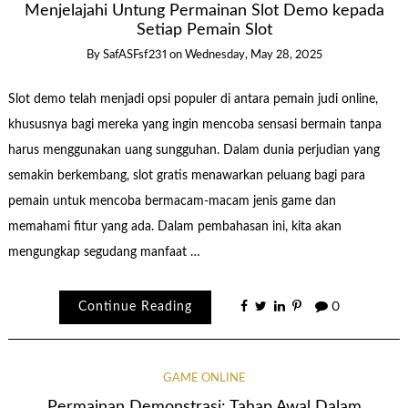
Menjelajahi Untung Permainan Slot Demo kepada
Setiap Pemain Slot
By
SafASFsf231
on
Wednesday, May 28, 2025
Slot demo telah menjadi opsi populer di antara pemain judi online,
khususnya bagi mereka yang ingin mencoba sensasi bermain tanpa
harus menggunakan uang sungguhan. Dalam dunia perjudian yang
semakin berkembang, slot gratis menawarkan peluang bagi para
pemain untuk mencoba bermacam-macam jenis game dan
memahami fitur yang ada. Dalam pembahasan ini, kita akan
mengungkap segudang manfaat …
Continue Reading
0
GAME ONLINE
Permainan Demonstrasi: Tahap Awal Dalam