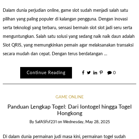
Dalam dunia perjudian online, game slot sudah menjadi salah satu
pilihan yang paling populer di kalangan pengguna. Dengan inovasi
serta teknologi yang terbaru, sensasi bermain slot slot jadi seru serta
menguntungkan. Salah satu solusi yang sedang naik naik daun adalah
Slot QRIS, yang memungkinkan pemain agar melaksanakan transaksi
secara mudah dan cepat. Dengan terus berdatangan …
Continue Reading
0
GAME ONLINE
Panduan Lengkap Togel: Dari Iontogel hingga Togel
Hongkong
By
SafASFsf231
on
Wednesday, May 28, 2025
Di dalam dunia permainan judi masa kini, permainan togel sudah