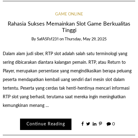
GAME ONLINE
Rahasia Sukses Memainkan Slot Game Berkualitas
Tinggi
By
SafASFsf231
on
Thursday, May 29, 2025
Dalam alam judi siber, RTP slot adalah salah satu terminologi yang
sering dibicarakan diantara kalangan pemain. RTP, atau Return to
Player, merupakan persentase yang mengindikasikan berapa peluang
peserta mendapatkan kembali uang sendiri dari mesin slot dalam
tertentu. Peserta yang cerdas tak henti-hentinya mencari informasi
RTP slot yang berhasil, terutama saat mereka ingin meningkatkan
kemungkinan menang …
Continue Reading
0