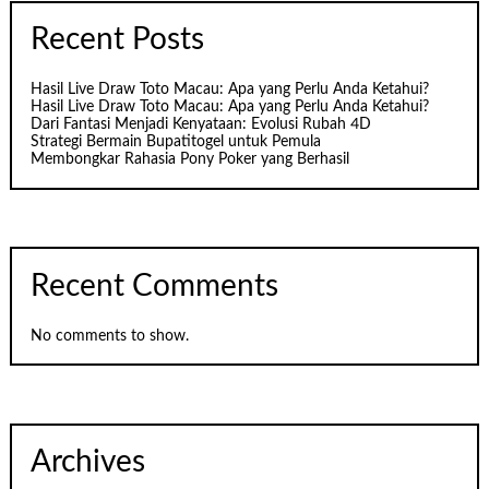
Recent Posts
Hasil Live Draw Toto Macau: Apa yang Perlu Anda Ketahui?
Hasil Live Draw Toto Macau: Apa yang Perlu Anda Ketahui?
Dari Fantasi Menjadi Kenyataan: Evolusi Rubah 4D
Strategi Bermain Bupatitogel untuk Pemula
Membongkar Rahasia Pony Poker yang Berhasil
Recent Comments
No comments to show.
Archives