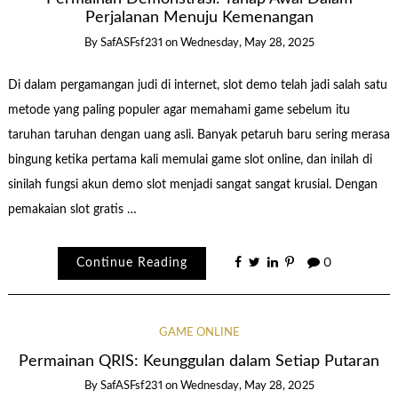
Perjalanan Menuju Kemenangan
By
SafASFsf231
on
Wednesday, May 28, 2025
Di dalam pergamangan judi di internet, slot demo telah jadi salah satu
metode yang paling populer agar memahami game sebelum itu
taruhan taruhan dengan uang asli. Banyak petaruh baru sering merasa
bingung ketika pertama kali memulai game slot online, dan inilah di
sinilah fungsi akun demo slot menjadi sangat sangat krusial. Dengan
pemakaian slot gratis …
Continue Reading
0
GAME ONLINE
Permainan QRIS: Keunggulan dalam Setiap Putaran
By
SafASFsf231
on
Wednesday, May 28, 2025