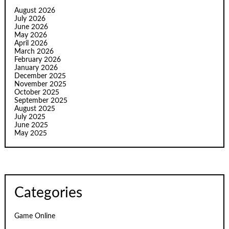
August 2026
July 2026
June 2026
May 2026
April 2026
March 2026
February 2026
January 2026
December 2025
November 2025
October 2025
September 2025
August 2025
July 2025
June 2025
May 2025
Categories
Game Online