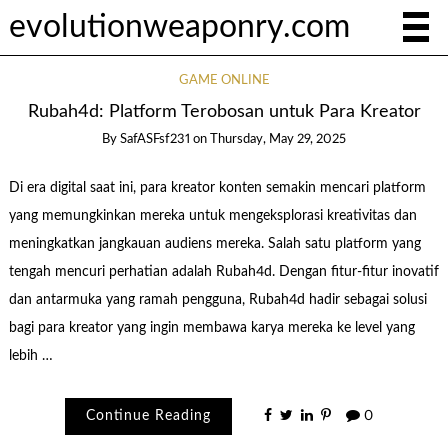
evolutionweaponry.com
GAME ONLINE
Rubah4d: Platform Terobosan untuk Para Kreator
By
SafASFsf231
on
Thursday, May 29, 2025
Di era digital saat ini, para kreator konten semakin mencari platform
yang memungkinkan mereka untuk mengeksplorasi kreativitas dan
meningkatkan jangkauan audiens mereka. Salah satu platform yang
tengah mencuri perhatian adalah Rubah4d. Dengan fitur-fitur inovatif
dan antarmuka yang ramah pengguna, Rubah4d hadir sebagai solusi
bagi para kreator yang ingin membawa karya mereka ke level yang
lebih …
Continue Reading
0