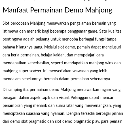
Manfaat Permainan Demo Mahjong
Slot percobaan Mahjong menawarkan pengalaman bermain yang
istimewa dan menarik bagi beberapa penggemar game. Satu kualitas
pentingnya adalah peluang untuk mencoba berbagai fungsi tanpa
bahaya hilangnya uang. Melalui slot demo, pemain dapat menelusuri
cara kerja permainan, belajar kaidah, dan mempelajari cara
mendapatkan keberhasilan, seperti mendapatkan mahjong wins dan
mahjong super scatter. Ini menyediakan wawasan yang lebih
mendalam sebelumnya bermain dalam permainan sebenarnya.
Di samping itu, permainan demo Mahjong menawarkan ragam yang
beragam dalam aspek topik dan visual. Pelanggan dapat mencari
penampilan yang menarik dan suara latar yang menyenangkan, yang
menciptakan suasana yang nyaman. Dengan tersedia berbagai pilihan
dari demo slot pragmatic dan slot demo pragmatic play, para pemain