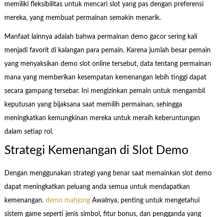
memiliki fleksibilitas untuk mencari slot yang pas dengan preferensi
mereka, yang membuat permainan semakin menarik.
Manfaat lainnya adalah bahwa permainan demo gacor sering kali
menjadi favorit di kalangan para pemain. Karena jumlah besar pemain
yang menyaksikan demo slot online tersebut, data tentang permainan
mana yang memberikan kesempatan kemenangan lebih tinggi dapat
secara gampang tersebar. Ini mengizinkan pemain untuk mengambil
keputusan yang bijaksana saat memilih permainan, sehingga
meningkatkan kemungkinan mereka untuk meraih keberuntungan
dalam setiap rol.
Strategi Kemenangan di Slot Demo
Dengan menggunakan strategi yang benar saat memainkan slot demo
dapat meningkatkan peluang anda semua untuk mendapatkan
kemenangan.
demo mahjong
Awalnya, penting untuk mengetahui
sistem game seperti jenis simbol, fitur bonus, dan pengganda yang