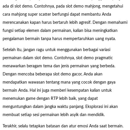
ada di slot demo. Contohnya, pada slot demo mahjong, mengetahui
cara mahjong super scatter berfungsi dapat membantu Anda
merencanakan kapan harus bertaruh lebih agresif. Dengan memahami
fungsi setiap elemen dalam permainan, kalian bisa meningkatkan
pengalaman bermain tanpa harus mempertaruhkan uang nyata.
Setelah itu, jangan ragu untuk menggunakan berbagai variasi
permainan dalam slot demo. Contohnya, slot demo pragmatic
menawarkan beragam tema dan jenis permainan yang berbeda.
Dengan mencoba beberapa slot demo gacor, Anda akan
mendapatkan wawasan tentang mana yang cocok dengan gaya
bermain Anda. Hal ini juga memberi kesempatan kalian untuk
menemukan game dengan RTP lebih baik, yang dapat
menguntungkan dalam jangka waktu panjang. Eksplorasi ini akan
membuat setiap sesi permainan lebih asyik dan mendidik.
Terakhir, selalu tetapkan batasan dan atur emosi Anda saat bermain.