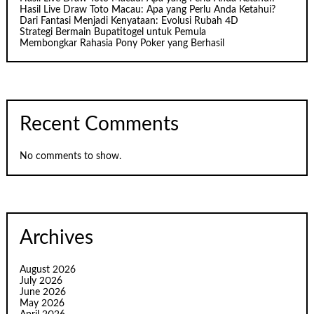
Hasil Live Draw Toto Macau: Apa yang Perlu Anda Ketahui?
Dari Fantasi Menjadi Kenyataan: Evolusi Rubah 4D
Strategi Bermain Bupatitogel untuk Pemula
Membongkar Rahasia Pony Poker yang Berhasil
Recent Comments
No comments to show.
Archives
August 2026
July 2026
June 2026
May 2026