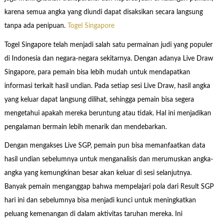
karena semua angka yang diundi dapat disaksikan secara langsung
tanpa ada penipuan.
Togel Singapore
Togel Singapore telah menjadi salah satu permainan judi yang populer
di Indonesia dan negara-negara sekitarnya. Dengan adanya Live Draw
Singapore, para pemain bisa lebih mudah untuk mendapatkan
informasi terkait hasil undian. Pada setiap sesi Live Draw, hasil angka
yang keluar dapat langsung dilihat, sehingga pemain bisa segera
mengetahui apakah mereka beruntung atau tidak. Hal ini menjadikan
pengalaman bermain lebih menarik dan mendebarkan.
Dengan mengakses Live SGP, pemain pun bisa memanfaatkan data
hasil undian sebelumnya untuk menganalisis dan merumuskan angka-
angka yang kemungkinan besar akan keluar di sesi selanjutnya.
Banyak pemain menganggap bahwa mempelajari pola dari Result SGP
hari ini dan sebelumnya bisa menjadi kunci untuk meningkatkan
peluang kemenangan di dalam aktivitas taruhan mereka. Ini