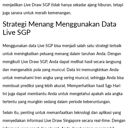
menjadikan Live Draw SGP tidak hanya sekadar ajang hiburan, tetapi
juga sarana untuk meraih kemenangan.
Strategi Menang Menggunakan Data
Live SGP
Menggunakan data Live SGP bisa menjadi salah satu strategi terbaik
untuk meningkatkan peluang menang dalam taruhan Anda. Dengan
mengikuti Live Draw SGP, Anda dapat melihat hasil secara langsung
dan menganalisis pola yang muncul. Data ini memungkinkan Anda
untuk memahami tren angka yang sering muncul, sehingga Anda bisa
membuat prediksi yang lebih akurat. Memperhatikan hasil Sgp Hari
Ini juga dapat membantu Anda untuk mengetahui apakah ada angka
tertentu yang mungkin sedang dalam periode keberuntungan.
Selain itu, penting untuk memanfaatkan teknologi dan aplikasi yang
menyediakan informasi Live Draw Singapore secara real-time. Dengan