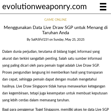
evolutionweaponry.com
GAME ONLINE
Menggunakan Data Live Draw SGP untuk Menang di
Taruhan Anda
By
SafASFsf231
on
Sunday, May 25, 2025
Dalam dunia perjudian, terutama di bidang togel, informasi yang
akurat dan terkini sangatlah penting. Salah satu sumber informasi
yang paling dicari oleh para pemain togel adalah Live Draw SGP.
Proses pengundian langsung ini memberikan hasil yang transparan
dan cepat, sehingga pemain dapat dengan mudah mengetahui
hasilnya. Live Draw Singapore tidak hanya menawarkan ketegangan
dan kegembiraan, tetapi juga kesempatan untuk membuat keputusan
yang lebih cerdas dalam memasang taruhan.
Bagi para penggemar Togel Singapore, memiliki akses ke data Live SGP