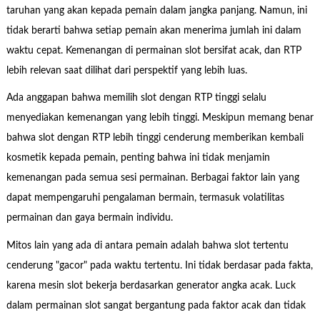
taruhan yang akan kepada pemain dalam jangka panjang. Namun, ini
tidak berarti bahwa setiap pemain akan menerima jumlah ini dalam
waktu cepat. Kemenangan di permainan slot bersifat acak, dan RTP
lebih relevan saat dilihat dari perspektif yang lebih luas.
Ada anggapan bahwa memilih slot dengan RTP tinggi selalu
menyediakan kemenangan yang lebih tinggi. Meskipun memang benar
bahwa slot dengan RTP lebih tinggi cenderung memberikan kembali
kosmetik kepada pemain, penting bahwa ini tidak menjamin
kemenangan pada semua sesi permainan. Berbagai faktor lain yang
dapat mempengaruhi pengalaman bermain, termasuk volatilitas
permainan dan gaya bermain individu.
Mitos lain yang ada di antara pemain adalah bahwa slot tertentu
cenderung "gacor" pada waktu tertentu. Ini tidak berdasar pada fakta,
karena mesin slot bekerja berdasarkan generator angka acak. Luck
dalam permainan slot sangat bergantung pada faktor acak dan tidak