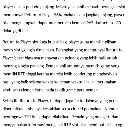
player dalam periode panjang. Misalnya, apabila sebuah perangkat slot
mempunyai Return to Player 96%, maka dalam jangka panjang, player
bisa mengharapkan dapat memperoleh kembali 96$ dari setiap 100
dolar yg di-bet.
Return to Player slot juga krusial bagi player guna memilih pilihan
mesin slot yg ingin dimainkan. Perangkat yang mempunyai Return to
Player besar biasanya menawarkan peluang yang lebih baik untuk
menang jangka panjang. Pemain ahli umumnya memilih game yang
memiliki RTP tinggi karena mereka lebih cenderung menghasilkan
hasil yang baik selama waktu ke depan waktu. Hal ini merupakan
salah satu elemen kunci pada taktik game para pemain.
Selain itu Return to Player, terdapat juga faktor lainnya yang perlu
diperhatikan, misalnya kestabilan serta ciri-ciri permainan. Namun,
pentingnya RTP tidak dapat diabaikan. Pemain yang mengerti dan
menggunakan informasi mengenai RTP slot bisa membuat pilihan yg