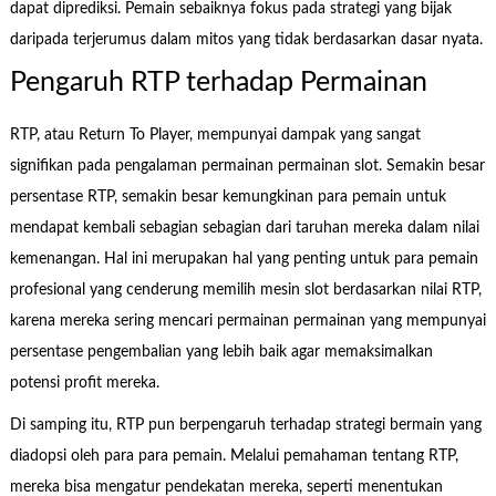
dapat diprediksi. Pemain sebaiknya fokus pada strategi yang bijak
daripada terjerumus dalam mitos yang tidak berdasarkan dasar nyata.
Pengaruh RTP terhadap Permainan
RTP, atau Return To Player, mempunyai dampak yang sangat
signifikan pada pengalaman permainan permainan slot. Semakin besar
persentase RTP, semakin besar kemungkinan para pemain untuk
mendapat kembali sebagian sebagian dari taruhan mereka dalam nilai
kemenangan. Hal ini merupakan hal yang penting untuk para pemain
profesional yang cenderung memilih mesin slot berdasarkan nilai RTP,
karena mereka sering mencari permainan permainan yang mempunyai
persentase pengembalian yang lebih baik agar memaksimalkan
potensi profit mereka.
Di samping itu, RTP pun berpengaruh terhadap strategi bermain yang
diadopsi oleh para para pemain. Melalui pemahaman tentang RTP,
mereka bisa mengatur pendekatan mereka, seperti menentukan