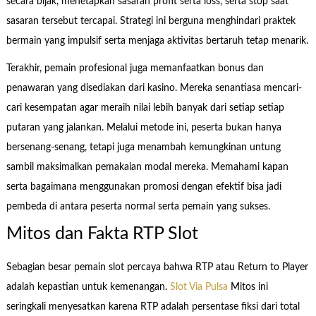
secara bijak, menetapkan sasaran profit serta loss, serta stop saat
sasaran tersebut tercapai. Strategi ini berguna menghindari praktek
bermain yang impulsif serta menjaga aktivitas bertaruh tetap menarik.
Terakhir, pemain profesional juga memanfaatkan bonus dan
penawaran yang disediakan dari kasino. Mereka senantiasa mencari-
cari kesempatan agar meraih nilai lebih banyak dari setiap setiap
putaran yang jalankan. Melalui metode ini, peserta bukan hanya
bersenang-senang, tetapi juga menambah kemungkinan untung
sambil maksimalkan pemakaian modal mereka. Memahami kapan
serta bagaimana menggunakan promosi dengan efektif bisa jadi
pembeda di antara peserta normal serta pemain yang sukses.
Mitos dan Fakta RTP Slot
Sebagian besar pemain slot percaya bahwa RTP atau Return to Player
adalah kepastian untuk kemenangan.
Slot Via Pulsa
Mitos ini
seringkali menyesatkan karena RTP adalah persentase fiksi dari total