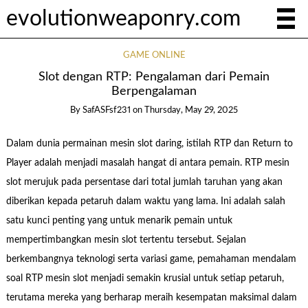
evolutionweaponry.com
GAME ONLINE
Slot dengan RTP: Pengalaman dari Pemain
Berpengalaman
By
SafASFsf231
on
Thursday, May 29, 2025
Dalam dunia permainan mesin slot daring, istilah RTP dan Return to
Player adalah menjadi masalah hangat di antara pemain. RTP mesin
slot merujuk pada persentase dari total jumlah taruhan yang akan
diberikan kepada petaruh dalam waktu yang lama. Ini adalah salah
satu kunci penting yang untuk menarik pemain untuk
mempertimbangkan mesin slot tertentu tersebut. Sejalan
berkembangnya teknologi serta variasi game, pemahaman mendalam
soal RTP mesin slot menjadi semakin krusial untuk setiap petaruh,
terutama mereka yang berharap meraih kesempatan maksimal dalam