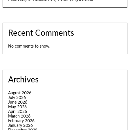
Recent Comments
No comments to show.
Archives
August 2026
July 2026
June 2026
May 2026
April 2026
March 2026
February 2026
January 2026