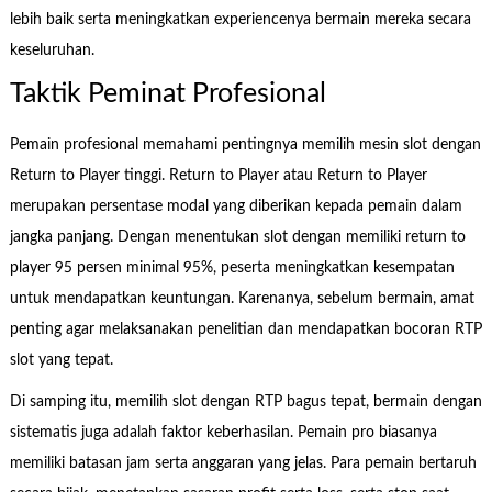
lebih baik serta meningkatkan experiencenya bermain mereka secara
keseluruhan.
Taktik Peminat Profesional
Pemain profesional memahami pentingnya memilih mesin slot dengan
Return to Player tinggi. Return to Player atau Return to Player
merupakan persentase modal yang diberikan kepada pemain dalam
jangka panjang. Dengan menentukan slot dengan memiliki return to
player 95 persen minimal 95%, peserta meningkatkan kesempatan
untuk mendapatkan keuntungan. Karenanya, sebelum bermain, amat
penting agar melaksanakan penelitian dan mendapatkan bocoran RTP
slot yang tepat.
Di samping itu, memilih slot dengan RTP bagus tepat, bermain dengan
sistematis juga adalah faktor keberhasilan. Pemain pro biasanya
memiliki batasan jam serta anggaran yang jelas. Para pemain bertaruh