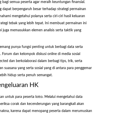
 bagi semua peserta agar meraih keuntungan finansial.
g dapat berpengaruh besar terhadap strategi permainan
hami mengetahui polanya serta ciri-ciri hasil keluaran
tegi tebak yang lebih tepat. Ini membuat permainan ini
i juga memasukkan elemen analisis serta taktik yang
emang punya fungsi penting untuk berbagi data serta
. Forum dan kelompok diskusi online di media sosial
ed dan berkolaborasi dalam berbagi tips, trik, serta
n suasana yang serta sosial yang di antara para penggemar
ebih hidup serta penuh semangat.
engeluaran HK
n untuk para peserta lotto. Melalui mengetahui data
eriksa corak dan kecenderungan yang barangkali akan
bermakna, karena dapat menopang peserta dalam merumuskan