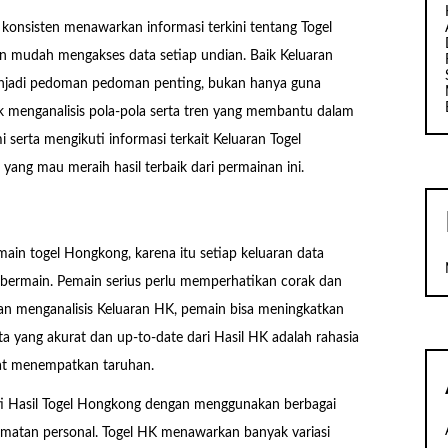
konsisten menawarkan informasi terkini tentang Togel
an mudah mengakses data setiap undian. Baik Keluaran
adi pedoman pedoman penting, bukan hanya guna
uk menganalisis pola-pola serta tren yang membantu dalam
 serta mengikuti informasi terkait Keluaran Togel
ang mau meraih hasil terbaik dari permainan ini.
ain togel Hongkong, karena itu setiap keluaran data
 bermain. Pemain serius perlu memperhatikan corak dan
an menganalisis Keluaran HK, pemain bisa meningkatkan
 yang akurat dan up-to-date dari Hasil HK adalah rahasia
aat menempatkan taruhan.
ti Hasil Togel Hongkong dengan menggunakan berbagai
ngamatan personal. Togel HK menawarkan banyak variasi