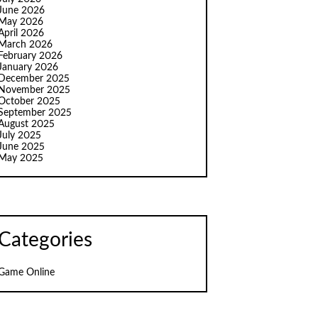
June 2026
May 2026
April 2026
March 2026
February 2026
January 2026
December 2025
November 2025
October 2025
September 2025
August 2025
July 2025
June 2025
May 2025
Categories
Game Online