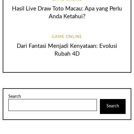
Hasil Live Draw Toto Macau: Apa yang Perlu
Anda Ketahui?
GAME ONLINE
Dari Fantasi Menjadi Kenyataan: Evolusi
Rubah 4D
Search
Search