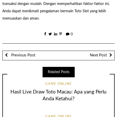
transaksi dengan mudah. Dengan memperhatikan faktor-faktor ini,
Anda dapat menikmati pengalaman bermain Toto Slot yang lebih
memuaskan dan aman.
0
Previous Post
Next Post
Related Posts
GAME ONLINE
Hasil Live Draw Toto Macau: Apa yang Perlu
Anda Ketahui?
GAME ONLINE