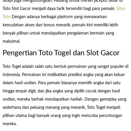
tetapi juga menguntungkan. Peluang untuk meraih jackpot besar di
Toto Slot Gacor menjadi daya tarik tersendiri bagi para pemain.
Situs
Toto
Dengan adanya berbagai platform yang menawarkan
kemudahan akses dan bonus menarik, pemain kini memiliki lebih
banyak pilihan untuk mendapatkan pengalaman bermain yang
maksimal.
Pengertian Toto Togel dan Slot Gacor
Toto Togel adalah salah satu bentuk permainan yang sangat populer di
Indonesia. Permainan ini melibatkan prediksi angka yang akan keluar
dalam hasil undian. Para pemain biasanya memilih angka dari satu
hingga empat digit, dan jika angka yang dipilih cocok dengan hasil
undian, mereka berhak mendapatkan hadiah. Dengan gameplay yang
sederhana dan peluang menang yang menarik, Toto Togel menjadi
pilihan utama bagi banyak orang yang ingin mencoba peruntungan
mereka.