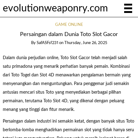
evolutionweaponry.com
GAME ONLINE
Persaingan dalam Dunia Toto Slot Gacor
By
SafASFsf231
on
Thursday, June 26, 2025
Dalam dunia perjudian online, Toto Slot Gacor telah menjadi salah
satu primadona yang menarik perhatian banyak pemain. Kombinasi
dari Toto Togel dan Slot 4D menawarkan pengalaman bermain yang
menyenangkan dan menguntungkan. Para penggemar judi semakin
antusias mencari situs Toto yang menyediakan berbagai pilihan
permainan, terutama Toto Slot 4D, yang dikenal dengan peluang
menang yang tinggi dan fitur menarik.
Persaingan dalam industri ini semakin ketat, dengan banyak situs Toto
berlomba-lomba menghadirkan permainan slot yang tidak hanya seru