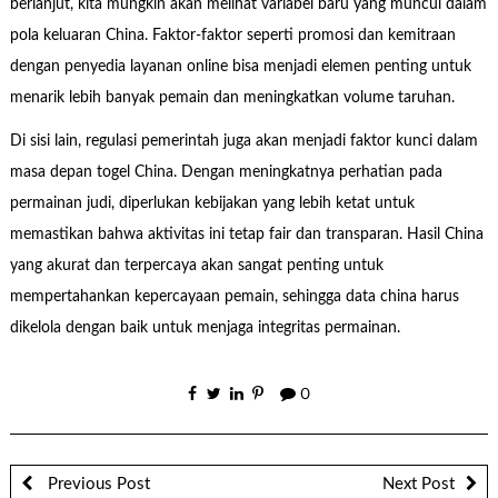
berlanjut, kita mungkin akan melihat variabel baru yang muncul dalam
pola keluaran China. Faktor-faktor seperti promosi dan kemitraan
dengan penyedia layanan online bisa menjadi elemen penting untuk
menarik lebih banyak pemain dan meningkatkan volume taruhan.
Di sisi lain, regulasi pemerintah juga akan menjadi faktor kunci dalam
masa depan togel China. Dengan meningkatnya perhatian pada
permainan judi, diperlukan kebijakan yang lebih ketat untuk
memastikan bahwa aktivitas ini tetap fair dan transparan. Hasil China
yang akurat dan terpercaya akan sangat penting untuk
mempertahankan kepercayaan pemain, sehingga data china harus
dikelola dengan baik untuk menjaga integritas permainan.
0
Previous Post
Next Post