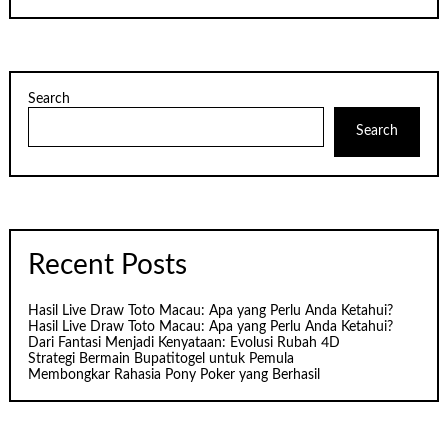
Search
Search
Recent Posts
Hasil Live Draw Toto Macau: Apa yang Perlu Anda Ketahui?
Hasil Live Draw Toto Macau: Apa yang Perlu Anda Ketahui?
Dari Fantasi Menjadi Kenyataan: Evolusi Rubah 4D
Strategi Bermain Bupatitogel untuk Pemula
Membongkar Rahasia Pony Poker yang Berhasil