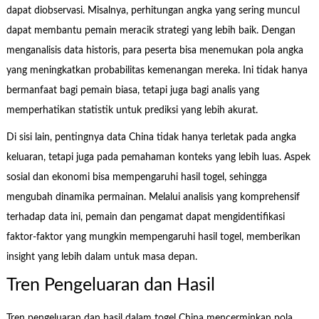
dapat diobservasi. Misalnya, perhitungan angka yang sering muncul
dapat membantu pemain meracik strategi yang lebih baik. Dengan
menganalisis data historis, para peserta bisa menemukan pola angka
yang meningkatkan probabilitas kemenangan mereka. Ini tidak hanya
bermanfaat bagi pemain biasa, tetapi juga bagi analis yang
memperhatikan statistik untuk prediksi yang lebih akurat.
Di sisi lain, pentingnya data China tidak hanya terletak pada angka
keluaran, tetapi juga pada pemahaman konteks yang lebih luas. Aspek
sosial dan ekonomi bisa mempengaruhi hasil togel, sehingga
mengubah dinamika permainan. Melalui analisis yang komprehensif
terhadap data ini, pemain dan pengamat dapat mengidentifikasi
faktor-faktor yang mungkin mempengaruhi hasil togel, memberikan
insight yang lebih dalam untuk masa depan.
Tren Pengeluaran dan Hasil
Tren pengeluaran dan hasil dalam togel China mencerminkan pola