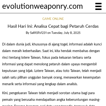
evolutionweaponry.com
GAME ONLINE
Hasil Hari Ini: Analisa Cepat bagi Petaruh Cerdas
By
SafASFsf231
on
Tuesday, July 8, 2025
Di dalam dunia judi, khususnya di ajang togel, informasi adalah kunci
dalam meraih keberhasilan. Saat ini, kita hendak membahas dengan
rinci tentang lotere Taiwan, fokus pada keluaran terbaru serta
informasi yang dapat menolong petaruh dalam upaya mengambil
keputusan yang bijak. Lotere Taiwan, atau toto Taiwan, telah menjadi
salah satu pilihan unggulan banyak orang, menawarkan kesempatan
menarik serta informasi yang lengkap dalam analisis.
Kini, pengeluaran Taiwan telah menjadi sorotan utama bagi para
pemain yang berusaha mendapatkan angka keberuntungan masing-