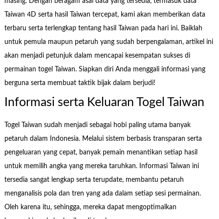
masing. Dengan beragam asal data yang tersedia, termasuk data
Taiwan 4D serta hasil Taiwan tercepat, kami akan memberikan data
terbaru serta terlengkap tentang hasil Taiwan pada hari ini. Baiklah
untuk pemula maupun petaruh yang sudah berpengalaman, artikel ini
akan menjadi petunjuk dalam mencapai kesempatan sukses di
permainan togel Taiwan. Siapkan diri Anda menggali informasi yang
berguna serta membuat taktik bijak dalam berjudi!
Informasi serta Keluaran Togel Taiwan
Togel Taiwan sudah menjadi sebagai hobi paling utama banyak
petaruh dalam Indonesia. Melalui sistem berbasis transparan serta
pengeluaran yang cepat, banyak pemain menantikan setiap hasil
untuk memilih angka yang mereka taruhkan. Informasi Taiwan ini
tersedia sangat lengkap serta terupdate, membantu petaruh
menganalisis pola dan tren yang ada dalam setiap sesi permainan.
Oleh karena itu, sehingga, mereka dapat mengoptimalkan