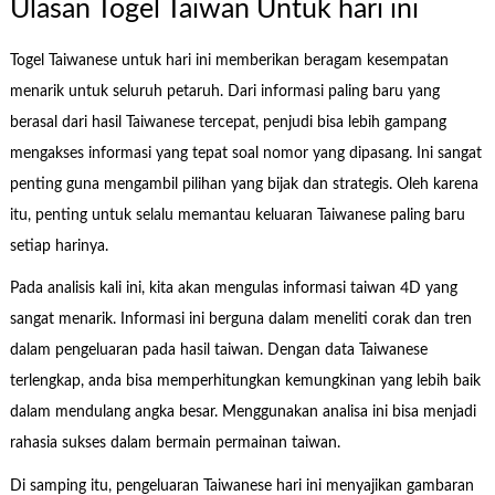
Ulasan Togel Taiwan Untuk hari ini
Togel Taiwanese untuk hari ini memberikan beragam kesempatan
menarik untuk seluruh petaruh. Dari informasi paling baru yang
berasal dari hasil Taiwanese tercepat, penjudi bisa lebih gampang
mengakses informasi yang tepat soal nomor yang dipasang. Ini sangat
penting guna mengambil pilihan yang bijak dan strategis. Oleh karena
itu, penting untuk selalu memantau keluaran Taiwanese paling baru
setiap harinya.
Pada analisis kali ini, kita akan mengulas informasi taiwan 4D yang
sangat menarik. Informasi ini berguna dalam meneliti corak dan tren
dalam pengeluaran pada hasil taiwan. Dengan data Taiwanese
terlengkap, anda bisa memperhitungkan kemungkinan yang lebih baik
dalam mendulang angka besar. Menggunakan analisa ini bisa menjadi
rahasia sukses dalam bermain permainan taiwan.
Di samping itu, pengeluaran Taiwanese hari ini menyajikan gambaran