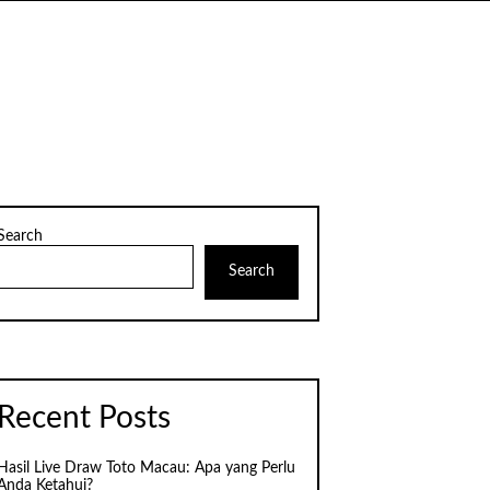
Search
Search
Recent Posts
Hasil Live Draw Toto Macau: Apa yang Perlu
Anda Ketahui?