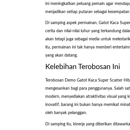
ini meningkatkan peluang pemain agar menda
menjadikan setiap putaran sebagai kesempata
Di samping aspek permainan, Gatot Kaca Supe
cerita dan nilai-nilai luhur yang terkandung d
akan tetapi juga sebagai media untuk melestar
itu, permainan ini tak hanya memberi entertainm
yang akan datang.
Kelebihan Terobosan Ini
Terobosan Demo Gatot Kaca Super Scatter Hi
mengesankan bagi para penggunanya. Salah sat
modern, menyediakan atraktivitas visual yang k
inovatif, barang ini bukan hanya memikat min
oleh banyak pelanggan.
Di samping itu, kinerja yang diberikan ditawa