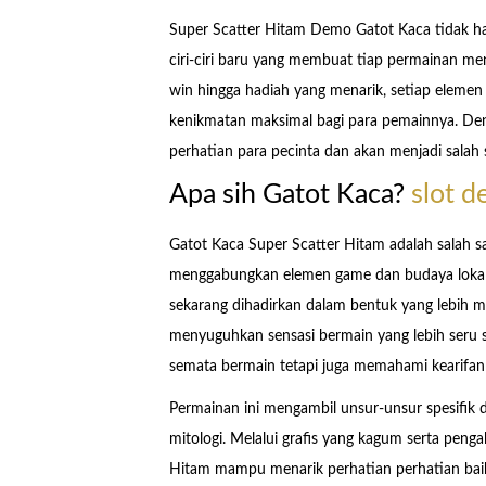
Super Scatter Hitam Demo Gatot Kaca tidak ha
ciri-ciri baru yang membuat tiap permainan me
win hingga hadiah yang menarik, setiap eleme
kenikmatan maksimal bagi para pemainnya. Den
perhatian para pecinta dan akan menjadi salah 
Apa sih Gatot Kaca?
slot 
Gatot Kaca Super Scatter Hitam adalah salah sat
menggabungkan elemen game dan budaya lokal. F
sekarang dihadirkan dalam bentuk yang lebih mas
menyuguhkan sensasi bermain yang lebih seru 
semata bermain tetapi juga memahami kearifan 
Permainan ini mengambil unsur-unsur spesifik 
mitologi. Melalui grafis yang kagum serta pen
Hitam mampu menarik perhatian perhatian baik 