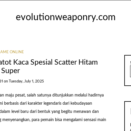
evolutionweaponry.com
AME ONLINE
atot Kaca Spesial Scatter Hitam
Super
31
on
Tuesday, July 1, 2025
n maju pesat, salah satunya ditunjukkan melalui hadirnya
 berbasis dari karakter legendaris dari kebudayaan
 dalam level baru dari bentuk yang begitu menawan dan
ng menyenangkan, para pemain bisa mengalami sensasi main