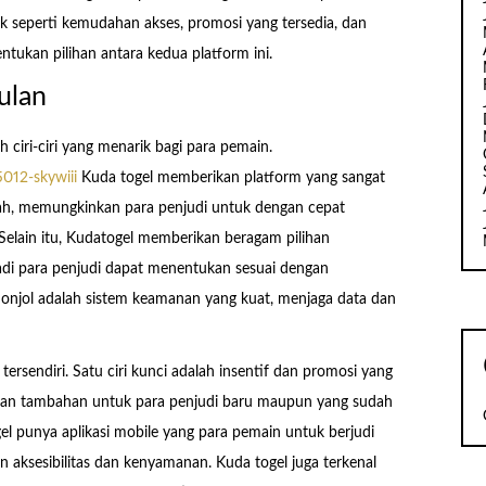
k seperti kemudahan akses, promosi yang tersedia, dan
tukan pilihan antara kedua platform ini.
ulan
ciri-ciri yang menarik bagi para pemain.
012-skywiii
Kuda togel memberikan platform yang sangat
dah, memungkinkan para penjudi untuk dengan cepat
lain itu, Kudatogel memberikan beragam pilihan
jadi para penjudi dapat menentukan sesuai dengan
nonjol adalah sistem keamanan yang kuat, menjaga data dan
 tersendiri. Satu ciri kunci adalah insentif dan promosi yang
ngan tambahan untuk para penjudi baru maupun yang sudah
el punya aplikasi mobile yang para pemain untuk berjudi
 aksesibilitas dan kenyamanan. Kuda togel juga terkenal