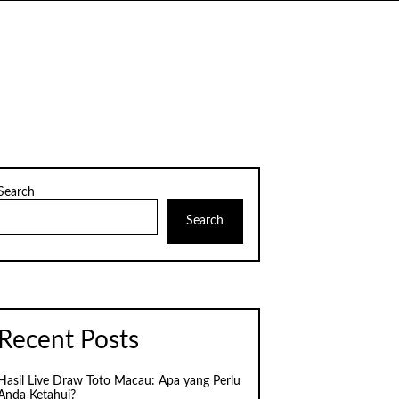
Search
Search
Recent Posts
Hasil Live Draw Toto Macau: Apa yang Perlu
Anda Ketahui?