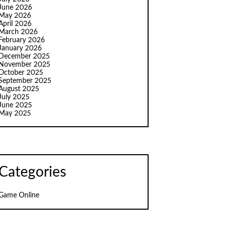
June 2026
May 2026
April 2026
March 2026
February 2026
January 2026
December 2025
November 2025
October 2025
September 2025
August 2025
July 2025
June 2025
May 2025
Categories
Game Online