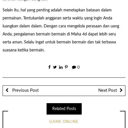
Selain itu, hal yang penting adalah menetapkan batasan dalam
permainan. Tentukanlah anggaran serta waktu yang ingin Anda
luangkan dalam dalam. Dengan cara mengelola perasaan dan uang
Anda, pengalaman bermain bermain di Maha 4d dapat lebih seru
serta aman. Selalu ingat untuk bermain bermain dan tak terbawa
suasana ketika bermain.
0
Previous Post
Next Post
Related Posts
GAME ONLINE