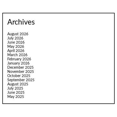
Archives
August 2026
July 2026
June 2026
May 2026
April 2026
March 2026
February 2026
January 2026
December 2025
November 2025
October 2025
September 2025
August 2025
July 2025
June 2025
May 2025