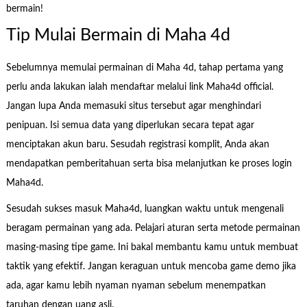
bermain!
Tip Mulai Bermain di Maha 4d
Sebelumnya memulai permainan di Maha 4d, tahap pertama yang
perlu anda lakukan ialah mendaftar melalui link Maha4d official.
Jangan lupa Anda memasuki situs tersebut agar menghindari
penipuan. Isi semua data yang diperlukan secara tepat agar
menciptakan akun baru. Sesudah registrasi komplit, Anda akan
mendapatkan pemberitahuan serta bisa melanjutkan ke proses login
Maha4d.
Sesudah sukses masuk Maha4d, luangkan waktu untuk mengenali
beragam permainan yang ada. Pelajari aturan serta metode permainan
masing-masing tipe game. Ini bakal membantu kamu untuk membuat
taktik yang efektif. Jangan keraguan untuk mencoba game demo jika
ada, agar kamu lebih nyaman nyaman sebelum menempatkan
taruhan dengan uang asli.