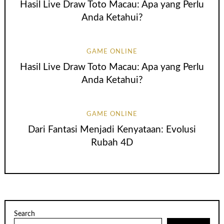
Hasil Live Draw Toto Macau: Apa yang Perlu
Anda Ketahui?
GAME ONLINE
Hasil Live Draw Toto Macau: Apa yang Perlu
Anda Ketahui?
GAME ONLINE
Dari Fantasi Menjadi Kenyataan: Evolusi
Rubah 4D
Search