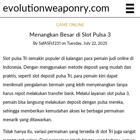
evolutionweaponry.com
GAME ONLINE
Menangkan Besar di Slot Pulsa 3
By
SafASFsf231
on
Tuesday, July 22, 2025
Slot pulsa Tri semakin populer di kalangan para pemain judi online di
Indonesia. Dengan menggunakan metode deposit yang mudah dan
praktis, seperti slot deposit pulsa Tri, para pemain kini dapat
menikmati pengalaman bermain yang lebih menyenangkan tanpa
harus repot melakukan transfer bank. Melalui layanan slot pulsa 3,
pemain bisa langsung melakukan deposit dengan pulsa mereka,
sehingga memberikan kemudahan akses ke berbagai permainan
menarik yang ditawarkan.
Tidak hanya itu, variasi permainan yang tersedia di slot Tri juga sangat