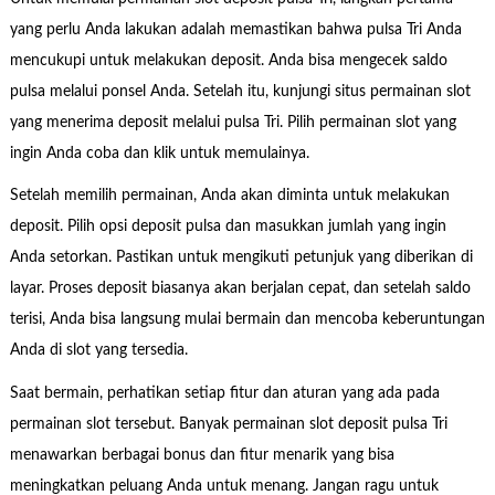
yang perlu Anda lakukan adalah memastikan bahwa pulsa Tri Anda
mencukupi untuk melakukan deposit. Anda bisa mengecek saldo
pulsa melalui ponsel Anda. Setelah itu, kunjungi situs permainan slot
yang menerima deposit melalui pulsa Tri. Pilih permainan slot yang
ingin Anda coba dan klik untuk memulainya.
Setelah memilih permainan, Anda akan diminta untuk melakukan
deposit. Pilih opsi deposit pulsa dan masukkan jumlah yang ingin
Anda setorkan. Pastikan untuk mengikuti petunjuk yang diberikan di
layar. Proses deposit biasanya akan berjalan cepat, dan setelah saldo
terisi, Anda bisa langsung mulai bermain dan mencoba keberuntungan
Anda di slot yang tersedia.
Saat bermain, perhatikan setiap fitur dan aturan yang ada pada
permainan slot tersebut. Banyak permainan slot deposit pulsa Tri
menawarkan berbagai bonus dan fitur menarik yang bisa
meningkatkan peluang Anda untuk menang. Jangan ragu untuk