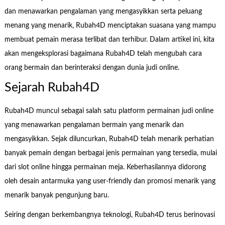
dan menawarkan pengalaman yang mengasyikkan serta peluang
menang yang menarik, Rubah4D menciptakan suasana yang mampu
membuat pemain merasa terlibat dan terhibur. Dalam artikel ini, kita
akan mengeksplorasi bagaimana Rubah4D telah mengubah cara
orang bermain dan berinteraksi dengan dunia judi online.
Sejarah Rubah4D
Rubah4D muncul sebagai salah satu platform permainan judi online
yang menawarkan pengalaman bermain yang menarik dan
mengasyikkan. Sejak diluncurkan, Rubah4D telah menarik perhatian
banyak pemain dengan berbagai jenis permainan yang tersedia, mulai
dari slot online hingga permainan meja. Keberhasilannya didorong
oleh desain antarmuka yang user-friendly dan promosi menarik yang
menarik banyak pengunjung baru.
Seiring dengan berkembangnya teknologi, Rubah4D terus berinovasi