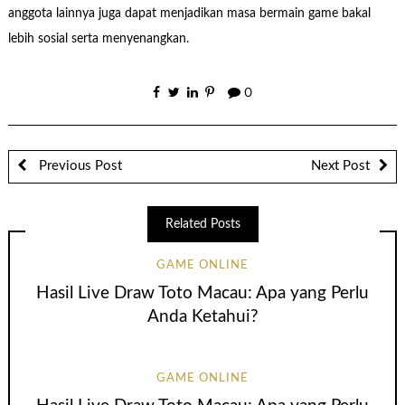
anggota lainnya juga dapat menjadikan masa bermain game bakal
lebih sosial serta menyenangkan.
0
Previous Post
Next Post
Related Posts
GAME ONLINE
Hasil Live Draw Toto Macau: Apa yang Perlu
Anda Ketahui?
GAME ONLINE