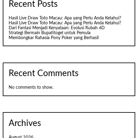
Recent Posts
Hasil Live Draw Toto Macau: Apa yang Perlu Anda Ketahui?
Hasil Live Draw Toto Macau: Apa yang Perlu Anda Ketahui?
Dari Fantasi Menjadi Kenyataan: Evolusi Rubah 4D
Strategi Bermain Bupatitogel untuk Pemula
Membongkar Rahasia Pony Poker yang Berhasil
Recent Comments
No comments to show.
Archives
August 2026