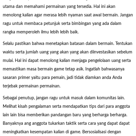
utama dan memahami permainan yang tersedia. Hal ini akan
menolong kalian agar merasa lebih nyaman saat awal bermain. Jangan
ragu untuk membaca petunjuk serta bimbingan yang ada dalam
rangka memperoleh ilmu lebih lebih baik.
Selalu pastikan bahwa menetapkan batasan dalam bermain. Tentukan
waktu serta jumlah uang yang akan yang akan diinvestasikan sebelum
mulai. Hal ini dapat menolong kalian menjaga pengelolaan uang serta
memastikan masa bermain game tetap asik. Ingatlah bahwasanya
sasaran primer yaitu para pemain, jadi tidak diamkan anda Anda
terjebak permainan permainan.
Sebagai penutup, jangan ragu untuk masuk dalam komunitas lain.
Melihat kisah pengalaman serta mendapatkan tips dari para anggota
lain lain bisa memberikan pandangan baru yang berharga berharga.
Banyaknya ang anggota tukarkan taktik serta cara yang dapat dapat
meningkatkan kesempatan kalian di game. Bersosialisasi dengan