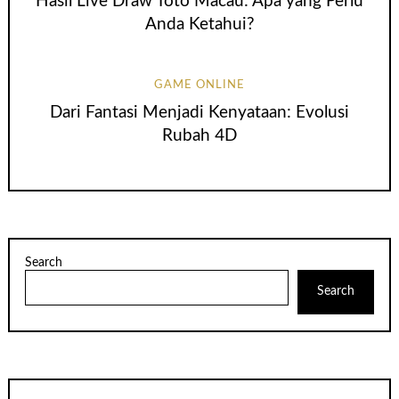
Hasil Live Draw Toto Macau: Apa yang Perlu
Anda Ketahui?
GAME ONLINE
Dari Fantasi Menjadi Kenyataan: Evolusi
Rubah 4D
Search
Search