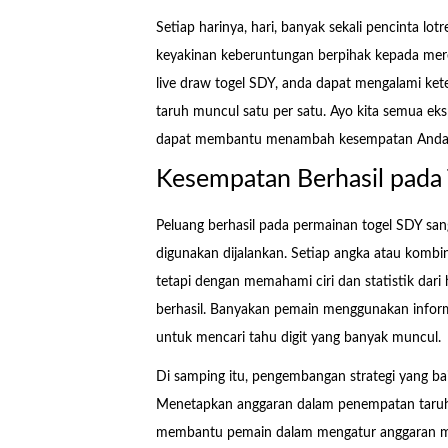
Setiap harinya, hari, banyak sekali pencinta lot
keyakinan keberuntungan berpihak kepada merek
live draw togel SDY, anda dapat mengalami ket
taruh muncul satu per satu. Ayo kita semua eksp
dapat membantu menambah kesempatan Anda
Kesempatan Berhasil pada
Peluang berhasil pada permainan togel SDY san
digunakan dijalankan. Setiap angka atau komb
tetapi dengan memahami ciri dan statistik dari 
berhasil. Banyakan pemain menggunakan informas
untuk mencari tahu digit yang banyak muncul.
Di samping itu, pengembangan strategi yang bai
Menetapkan anggaran dalam penempatan taruh
membantu pemain dalam mengatur anggaran mere