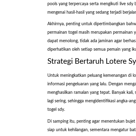
pools yang terpercaya serta mengikuti live sdy 
mengenai hasil-hasil yang sedang terjadi berjala
Akhirnya, penting untuk dipertimbangkan bahw
permainan togel masih merupakan permainan yan
dapat menolong, tidak ada jaminan agar berhasi
diperhatikan oleh setiap semua pemain yang iku
Strategi Bertaruh Lotere S
Untuk meningkatkan peluang kemenangan di lot
informasi pengeluaran yang lalu. Dengan mengan
menghasilkan ramalan yang tepat. Banyak kali, 
lagi sering, sehingga mengidentifikasi angka-an
togel sdy.
Di samping itu, penting agar menentukan bujet
siap untuk kehilangan, sementara mengatur bat