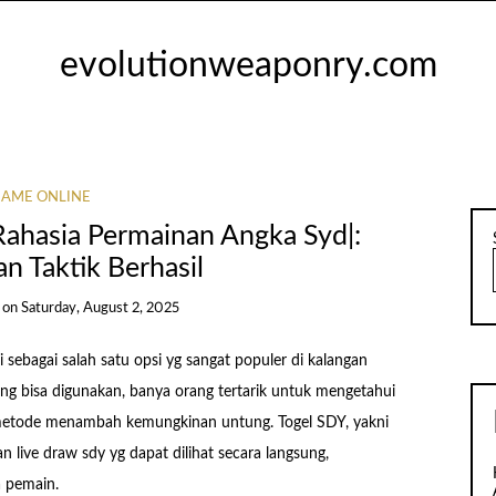
evolutionweaponry.com
AME ONLINE
ahasia Permainan Angka Syd|:
n Taktik Berhasil
on
Saturday, August 2, 2025
i sebagai salah satu opsi yg sangat populer di kalangan
ng bisa digunakan, banya orang tertarik untuk mengetahui
 metode menambah kemungkinan untung. Togel SDY, yakni
live draw sdy yg dapat dilihat secara langsung,
a pemain.