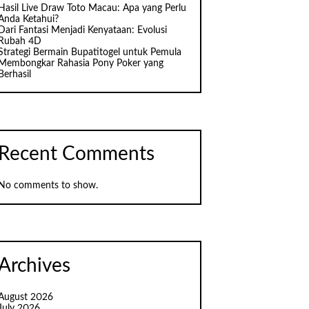
Hasil Live Draw Toto Macau: Apa yang Perlu
Anda Ketahui?
Dari Fantasi Menjadi Kenyataan: Evolusi
Rubah 4D
Strategi Bermain Bupatitogel untuk Pemula
Membongkar Rahasia Pony Poker yang
Berhasil
Recent Comments
No comments to show.
Archives
August 2026
July 2026