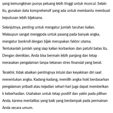
yang kemungkinan punya peluang lebih tinggi untuk muncul. Selain
itu, gunakan data komprehensif yang ada untuk membantu membuat
keputusan lebih bijaksana.
Selanjutnya, penting untuk mengatur jumlah taruhan kalian.
Walaupun sangat menggoda untuk pasang pada banyak angka,
mengatur bankroll dengan bijak merupakan faktor utama.
Tentukanlah jumlah yang siap kalian korbankan dan patuhi batas itu.
Dengan demikian, Anda bisa bermain lebih panjang dan tetap
merasakan pengalaman tanpa tekanan stres finansial yang berat.
Terakhir, tidak abaikan pentingnya intuisi dan keyakinan diri saat
menentukan angka. Kadang-kadang, memilih angka hoki berdasarkan
pengalaman pribadi atau kejadian sehari-hari juga dapat memberikan
k keberhasilan. Usahakan untuk tetap positif dan yakin pada pilihan
Anda, karena mentalitas yang baik yang berdampak pada permainan
Anda secara umum.