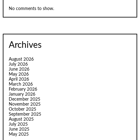
No comments to show.
Archives
August 2026
July 2026
June 2026
May 2026
April 2026
March 2026
February 2026
January 2026
December 2025
November 2025
October 2025
September 2025
August 2025
July 2025
June 2025
May 2025