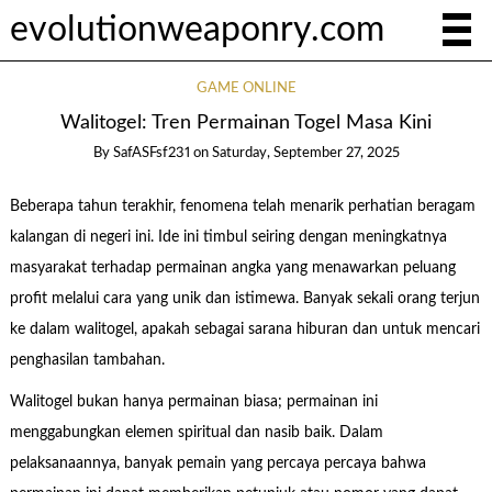
evolutionweaponry.com
GAME ONLINE
Walitogel: Tren Permainan Togel Masa Kini
By
SafASFsf231
on
Saturday, September 27, 2025
Beberapa tahun terakhir, fenomena telah menarik perhatian beragam
kalangan di negeri ini. Ide ini timbul seiring dengan meningkatnya
masyarakat terhadap permainan angka yang menawarkan peluang
profit melalui cara yang unik dan istimewa. Banyak sekali orang terjun
ke dalam walitogel, apakah sebagai sarana hiburan dan untuk mencari
penghasilan tambahan.
Walitogel bukan hanya permainan biasa; permainan ini
menggabungkan elemen spiritual dan nasib baik. Dalam
pelaksanaannya, banyak pemain yang percaya percaya bahwa