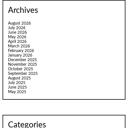
Archives
August 2026
July 2026
June 2026
May 2026
April 2026
March 2026
February 2026
January 2026
December 2025
November 2025
October 2025
September 2025
August 2025
July 2025
June 2025
May 2025
Categories