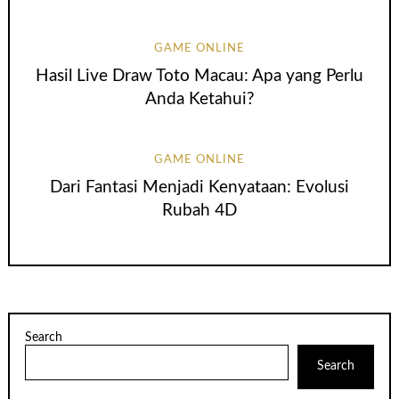
GAME ONLINE
Hasil Live Draw Toto Macau: Apa yang Perlu
Anda Ketahui?
GAME ONLINE
Dari Fantasi Menjadi Kenyataan: Evolusi
Rubah 4D
Search
Search