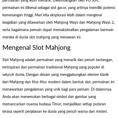
permainan yang lebih menarik. Dikembangkan oleh PG Soft,
permainan ini dikenal sebagai slot gacor, yang artinya memiliki potensi
kemenangan tinggi. Mari kita eksplorasi lebih dalam mengenai
keajaiban yang ditawarkan oleh Mahjong Ways dan Mahjong Ways 2,
serta bagaimana pemain dapat memaksimalkan pengalaman bermain
mereka di dunia slot mahjong yang menawan ini.
Mengenal Slot Mahjong
Slot Mahjong adalah permainan yang menarik dan penuh tantangan,
terinspirasi dari permainan tradisional Mahjong yang populer di
seluruh dunia. Dengan desain yang menggabungkan elemen klasik
dari Mahjong dan fitur-fitur modern dalam bentuk slot, permainan ini
menawarkan pengalaman yang unik bagi para pemain. Di dalamnya,
Anda akan menemukan berbagai simbol dan gambar yang
memancarkan nuansa budaya Timur, menjadikan setiap putaran
terasa seperti perjalanan ke dunia yang penuh warna dan misteri.