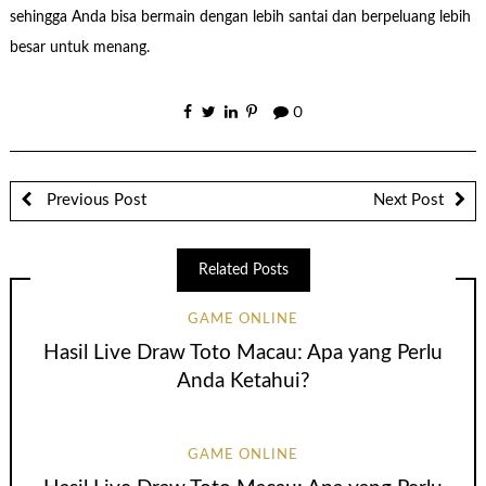
sehingga Anda bisa bermain dengan lebih santai dan berpeluang lebih
besar untuk menang.
0
Previous Post
Next Post
Related Posts
GAME ONLINE
Hasil Live Draw Toto Macau: Apa yang Perlu
Anda Ketahui?
GAME ONLINE