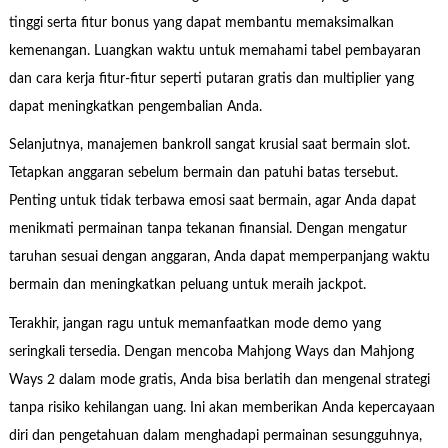
tinggi serta fitur bonus yang dapat membantu memaksimalkan
kemenangan. Luangkan waktu untuk memahami tabel pembayaran
dan cara kerja fitur-fitur seperti putaran gratis dan multiplier yang
dapat meningkatkan pengembalian Anda.
Selanjutnya, manajemen bankroll sangat krusial saat bermain slot.
Tetapkan anggaran sebelum bermain dan patuhi batas tersebut.
Penting untuk tidak terbawa emosi saat bermain, agar Anda dapat
menikmati permainan tanpa tekanan finansial. Dengan mengatur
taruhan sesuai dengan anggaran, Anda dapat memperpanjang waktu
bermain dan meningkatkan peluang untuk meraih jackpot.
Terakhir, jangan ragu untuk memanfaatkan mode demo yang
seringkali tersedia. Dengan mencoba Mahjong Ways dan Mahjong
Ways 2 dalam mode gratis, Anda bisa berlatih dan mengenal strategi
tanpa risiko kehilangan uang. Ini akan memberikan Anda kepercayaan
diri dan pengetahuan dalam menghadapi permainan sesungguhnya,