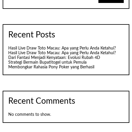
Recent Posts
Hasil Live Draw Toto Macau: Apa yang Perlu Anda Ketahui?
Hasil Live Draw Toto Macau: Apa yang Perlu Anda Ketahui?
Dari Fantasi Menjadi Kenyataan: Evolusi Rubah 4D
Strategi Bermain Bupatitogel untuk Pemula
Membongkar Rahasia Pony Poker yang Berhasil
Recent Comments
No comments to show.