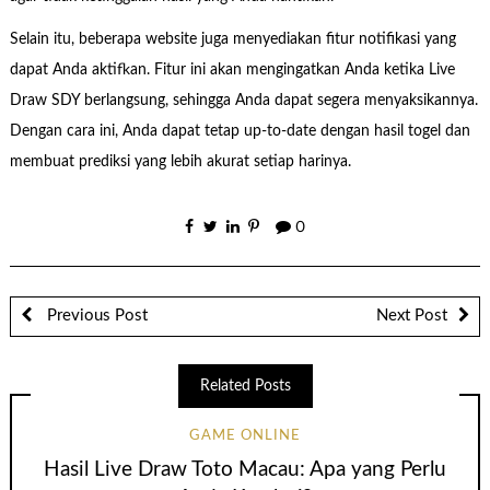
Selain itu, beberapa website juga menyediakan fitur notifikasi yang
dapat Anda aktifkan. Fitur ini akan mengingatkan Anda ketika Live
Draw SDY berlangsung, sehingga Anda dapat segera menyaksikannya.
Dengan cara ini, Anda dapat tetap up-to-date dengan hasil togel dan
membuat prediksi yang lebih akurat setiap harinya.
0
Previous Post
Next Post
Related Posts
GAME ONLINE
Hasil Live Draw Toto Macau: Apa yang Perlu