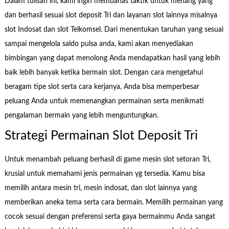
Dalam tulisan ini, kami ingin membahas taktik untuk menang yang
dan berhasil sesuai slot deposit Tri dan layanan slot lainnya misalnya
slot Indosat dan slot Telkomsel. Dari menentukan taruhan yang sesuai
sampai mengelola saldo pulsa anda, kami akan menyediakan
bimbingan yang dapat menolong Anda mendapatkan hasil yang lebih
baik lebih banyak ketika bermain slot. Dengan cara mengetahui
beragam tipe slot serta cara kerjanya, Anda bisa memperbesar
peluang Anda untuk memenangkan permainan serta menikmati
pengalaman bermain yang lebih menguntungkan.
Strategi Permainan Slot Deposit Tri
Untuk menambah peluang berhasil di game mesin slot setoran Tri,
krusial untuk memahami jenis permainan yg tersedia. Kamu bisa
memilih antara mesin tri, mesin indosat, dan slot lainnya yang
memberikan aneka tema serta cara bermain. Memilih permainan yang
cocok sesuai dengan preferensi serta gaya bermainmu Anda sangat