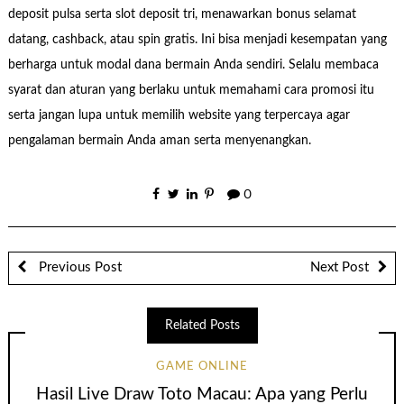
deposit pulsa serta slot deposit tri, menawarkan bonus selamat
datang, cashback, atau spin gratis. Ini bisa menjadi kesempatan yang
berharga untuk modal dana bermain Anda sendiri. Selalu membaca
syarat dan aturan yang berlaku untuk memahami cara promosi itu
serta jangan lupa untuk memilih website yang terpercaya agar
pengalaman bermain Anda aman serta menyenangkan.
0
Previous Post
Next Post
Related Posts
GAME ONLINE
Hasil Live Draw Toto Macau: Apa yang Perlu