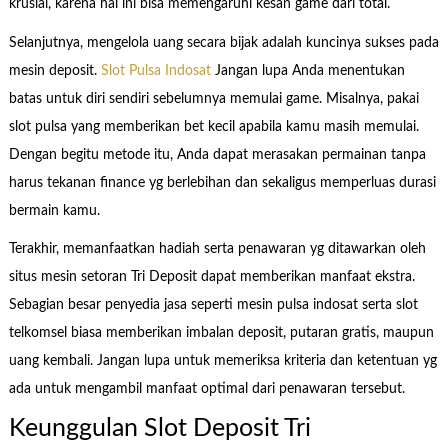
krusial, karena hal ini bisa memengaruhi kesan game dari total.
Selanjutnya, mengelola uang secara bijak adalah kuncinya sukses pada
mesin deposit.
Slot Pulsa Indosat
Jangan lupa Anda menentukan
batas untuk diri sendiri sebelumnya memulai game. Misalnya, pakai
slot pulsa yang memberikan bet kecil apabila kamu masih memulai.
Dengan begitu metode itu, Anda dapat merasakan permainan tanpa
harus tekanan finance yg berlebihan dan sekaligus memperluas durasi
bermain kamu.
Terakhir, memanfaatkan hadiah serta penawaran yg ditawarkan oleh
situs mesin setoran Tri Deposit dapat memberikan manfaat ekstra.
Sebagian besar penyedia jasa seperti mesin pulsa indosat serta slot
telkomsel biasa memberikan imbalan deposit, putaran gratis, maupun
uang kembali. Jangan lupa untuk memeriksa kriteria dan ketentuan yg
ada untuk mengambil manfaat optimal dari penawaran tersebut.
Keunggulan Slot Deposit Tri