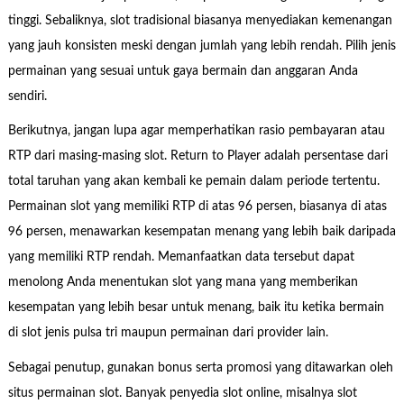
tinggi. Sebaliknya, slot tradisional biasanya menyediakan kemenangan
yang jauh konsisten meski dengan jumlah yang lebih rendah. Pilih jenis
permainan yang sesuai untuk gaya bermain dan anggaran Anda
sendiri.
Berikutnya, jangan lupa agar memperhatikan rasio pembayaran atau
RTP dari masing-masing slot. Return to Player adalah persentase dari
total taruhan yang akan kembali ke pemain dalam periode tertentu.
Permainan slot yang memiliki RTP di atas 96 persen, biasanya di atas
96 persen, menawarkan kesempatan menang yang lebih baik daripada
yang memiliki RTP rendah. Memanfaatkan data tersebut dapat
menolong Anda menentukan slot yang mana yang memberikan
kesempatan yang lebih besar untuk menang, baik itu ketika bermain
di slot jenis pulsa tri maupun permainan dari provider lain.
Sebagai penutup, gunakan bonus serta promosi yang ditawarkan oleh
situs permainan slot. Banyak penyedia slot online, misalnya slot