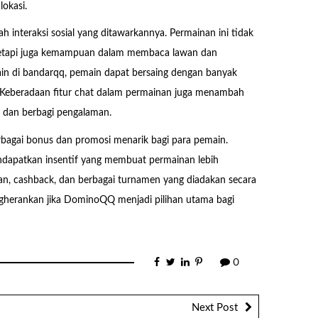
lokasi.
h interaksi sosial yang ditawarkannya. Permainan ini tidak
etapi juga kemampuan dalam membaca lawan dan
n di bandarqq, pemain dapat bersaing dengan banyak
 Keberadaan fitur chat dalam permainan juga menambah
 dan berbagi pengalaman.
agai bonus dan promosi menarik bagi para pemain.
endapatkan insentif yang membuat permainan lebih
n, cashback, dan berbagai turnamen yang diadakan secara
ngherankan jika DominoQQ menjadi pilihan utama bagi
0
Next Post