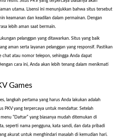
sensi resmi. Situs PKV yang terpercaya biasanya akan
halaman utama. Lisensi ini menunjukkan bahwa situs tersebut
amin keamanan dan keadilan dalam permainan. Dengan
asa lebih aman saat bermain.
ukungan pelanggan yang ditawarkan. Situs yang baik
yang aman serta layanan pelanggan yang responsif. Pastikan
ive chat atau nomor telepon, sehingga Anda dapat
engan cara ini, Anda akan lebih tenang dalam menikmati
PKV Games
s, langkah pertama yang harus Anda lakukan adalah
us PKV yang terpercaya untuk mendaftar. Setelah
 menu “Daftar” yang biasanya mudah ditemukan di
a, seperti nama pengguna, kata sandi, dan data pribadi
ang akurat untuk menghindari masalah di kemudian hari.