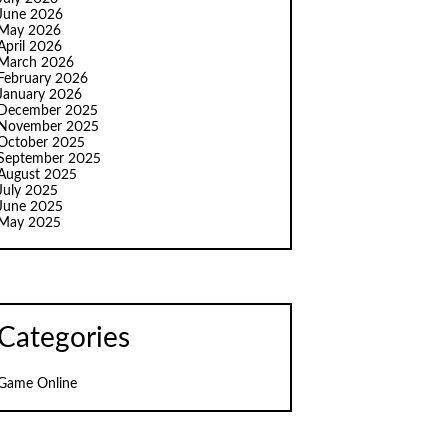
June 2026
May 2026
April 2026
March 2026
February 2026
January 2026
December 2025
November 2025
October 2025
September 2025
August 2025
July 2025
June 2025
May 2025
Categories
Game Online