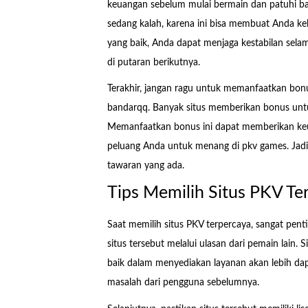
keuangan sebelum mulai bermain dan patuhi bat
sedang kalah, karena ini bisa membuat Anda k
yang baik, Anda dapat menjaga kestabilan sela
di putaran berikutnya.
Terakhir, jangan ragu untuk memanfaatkan bon
bandarqq. Banyak situs memberikan bonus untu
Memanfaatkan bonus ini dapat memberikan keu
peluang Anda untuk menang di pkv games. Jadi
tawaran yang ada.
Tips Memilih Situs PKV Te
Saat memilih situs PKV terpercaya, sangat penti
situs tersebut melalui ulasan dari pemain lain.
baik dalam menyediakan layanan akan lebih dap
masalah dari pengguna sebelumnya.