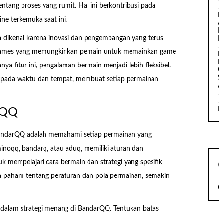
ntang proses yang rumit. Hal ini berkontribusi pada
ine terkemuka saat ini.
 dikenal karena inovasi dan pengembangan yang terus
 Games yang memungkinkan pemain untuk memainkan game
ya fitur ini, pengalaman bermain menjadi lebih fleksibel.
s pada waktu dan tempat, membuat setiap permainan
rQQ
 BandarQQ adalah memahami setiap permainan yang
minoqq, bandarq, atau aduq, memiliki aturan dan
 mempelajari cara bermain dan strategi yang spesifik
 paham tentang peraturan dan pola permainan, semakin
 dalam strategi menang di BandarQQ. Tentukan batas