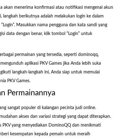
a akan menerima konfirmasi atau notifikasi mengenai akun
, langkah berikutnya adalah melakukan login ke dalam
u “Login”. Masukkan nama pengguna dan kata sandi yang
isi data dengan benar, klik tombol “Login” untuk
berbagai permainan yang tersedia, seperti dominoqq,
 mengunduh aplikasi PKV Games jika Anda lebih suka
ikuti langkah-langkah ini, Anda siap untuk memulai
nia PKV Games.
n Permainannya
 sangat populer di kalangan pecinta judi online.
udahan akses dan variasi strategi yang dapat diterapkan.
tus PKV yang menyediakan DominoQQ dan menikmati
emberi kesempatan kepada pemain untuk meraih