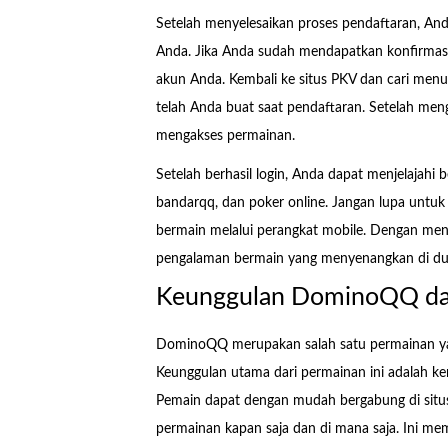
Setelah menyelesaikan proses pendaftaran, And
Anda. Jika Anda sudah mendapatkan konfirmasi
akun Anda. Kembali ke situs PKV dan cari men
telah Anda buat saat pendaftaran. Setelah meng
mengakses permainan.
Setelah berhasil login, Anda dapat menjelajahi 
bandarqq, dan poker online. Jangan lupa untuk
bermain melalui perangkat mobile. Dengan meng
pengalaman bermain yang menyenangkan di du
Keunggulan DominoQQ da
DominoQQ merupakan salah satu permainan yang
Keunggulan utama dari permainan ini adalah kem
Pemain dapat dengan mudah bergabung di si
permainan kapan saja dan di mana saja. Ini m