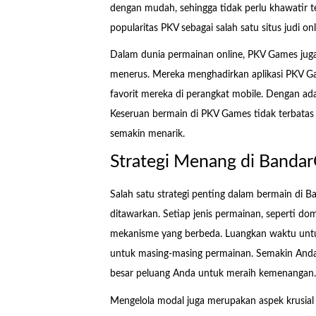
dengan mudah, sehingga tidak perlu khawatir te
popularitas PKV sebagai salah satu situs judi onl
Dalam dunia permainan online, PKV Games juga
menerus. Mereka menghadirkan aplikasi PKV
favorit mereka di perangkat mobile. Dengan adan
Keseruan bermain di PKV Games tidak terbata
semakin menarik.
Strategi Menang di Banda
Salah satu strategi penting dalam bermain di
ditawarkan. Setiap jenis permainan, seperti do
mekanisme yang berbeda. Luangkan waktu untuk
untuk masing-masing permainan. Semakin Anda
besar peluang Anda untuk meraih kemenangan.
Mengelola modal juga merupakan aspek krusial