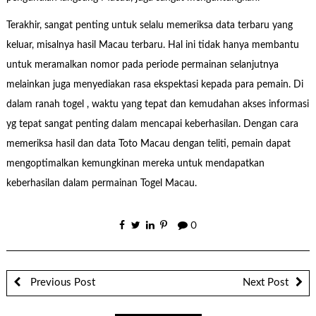
Terakhir, sangat penting untuk selalu memeriksa data terbaru yang
keluar, misalnya hasil Macau terbaru. Hal ini tidak hanya membantu
untuk meramalkan nomor pada periode permainan selanjutnya
melainkan juga menyediakan rasa ekspektasi kepada para pemain. Di
dalam ranah togel , waktu yang tepat dan kemudahan akses informasi
yg tepat sangat penting dalam mencapai keberhasilan. Dengan cara
memeriksa hasil dan data Toto Macau dengan teliti, pemain dapat
mengoptimalkan kemungkinan mereka untuk mendapatkan
keberhasilan dalam permainan Togel Macau.
0
Previous Post
Next Post