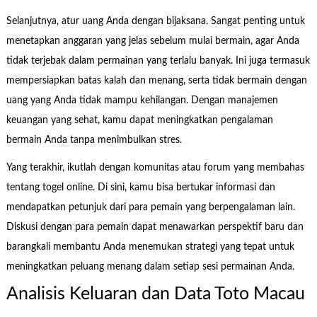
Selanjutnya, atur uang Anda dengan bijaksana. Sangat penting untuk
menetapkan anggaran yang jelas sebelum mulai bermain, agar Anda
tidak terjebak dalam permainan yang terlalu banyak. Ini juga termasuk
mempersiapkan batas kalah dan menang, serta tidak bermain dengan
uang yang Anda tidak mampu kehilangan. Dengan manajemen
keuangan yang sehat, kamu dapat meningkatkan pengalaman
bermain Anda tanpa menimbulkan stres.
Yang terakhir, ikutlah dengan komunitas atau forum yang membahas
tentang togel online. Di sini, kamu bisa bertukar informasi dan
mendapatkan petunjuk dari para pemain yang berpengalaman lain.
Diskusi dengan para pemain dapat menawarkan perspektif baru dan
barangkali membantu Anda menemukan strategi yang tepat untuk
meningkatkan peluang menang dalam setiap sesi permainan Anda.
Analisis Keluaran dan Data Toto Macau