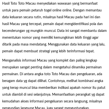
Hasil Toto Toto Macau menyediakan wawasan yang bermanfaat
untuk para pemain petaruh togel online online. Dengan memantau
data keluaran secara rutin, misalnya hasil Macau pada hari ini dan
hasil Macau yang tercepat, pemain dapat mengidentifikasi pola dan
kecenderungan yg mungkin muncul. Data ini sangat membantu dalam
menentukan nomor yang memiliki kemungkinan lebih tinggi agar
ditarik pada masa mendatang. Menggunakan data keluaran yang lalu,
pemain dapat membuat strategi yang lebih terinformasi tepat.
Menganalisis informasi Macau yang komplet dan paling lengkap
merupakan sangat penting dalam mengetahui dinamika permainan
permainan. Di antara angka toto Toto Macau dan pengeluaran, ada
beragam data yg dapat dilihat. Contohnya, melihat kombinasi angka
yang kerap muncul bisa memberikan indikasi apakah nomor itu patut
untuk diambil di sesi selanjutnya. Memanfaatkan perangkat yg dapat
kemudahan akses informasi pengeluaran secara langsung, misalnya
pengundian langsung Macau, juga sangat menguntungkan.