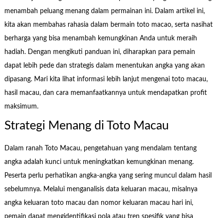
menambah peluang menang dalam permainan ini. Dalam artikel ini,
kita akan membahas rahasia dalam bermain toto macao, serta nasihat
berharga yang bisa menambah kemungkinan Anda untuk meraih
hadiah. Dengan mengikuti panduan ini, diharapkan para pemain
dapat lebih pede dan strategis dalam menentukan angka yang akan
dipasang. Mari kita lihat informasi lebih lanjut mengenai toto macau,
hasil macau, dan cara memanfaatkannya untuk mendapatkan profit
maksimum.
Strategi Menang di Toto Macau
Dalam ranah Toto Macau, pengetahuan yang mendalam tentang
angka adalah kunci untuk meningkatkan kemungkinan menang.
Peserta perlu perhatikan angka-angka yang sering muncul dalam hasil
sebelumnya. Melalui menganalisis data keluaran macau, misalnya
angka keluaran toto macau dan nomor keluaran macau hari ini,
pemain dapat mengidentifikasi pola atau tren spesifik yang bisa