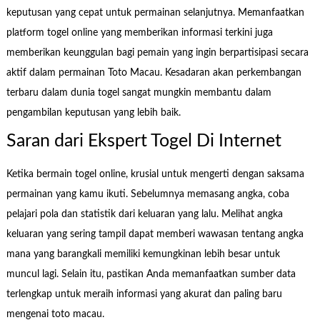
keputusan yang cepat untuk permainan selanjutnya. Memanfaatkan
platform togel online yang memberikan informasi terkini juga
memberikan keunggulan bagi pemain yang ingin berpartisipasi secara
aktif dalam permainan Toto Macau. Kesadaran akan perkembangan
terbaru dalam dunia togel sangat mungkin membantu dalam
pengambilan keputusan yang lebih baik.
Saran dari Ekspert Togel Di Internet
Ketika bermain togel online, krusial untuk mengerti dengan saksama
permainan yang kamu ikuti. Sebelumnya memasang angka, coba
pelajari pola dan statistik dari keluaran yang lalu. Melihat angka
keluaran yang sering tampil dapat memberi wawasan tentang angka
mana yang barangkali memiliki kemungkinan lebih besar untuk
muncul lagi. Selain itu, pastikan Anda memanfaatkan sumber data
terlengkap untuk meraih informasi yang akurat dan paling baru
mengenai toto macau.