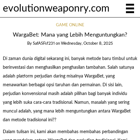
evolutionweaponry.com
GAME ONLINE
WargaBet: Mana yang Lebih Menguntungkan?
By
SafASFsf231
on
Wednesday, October 8, 2025
Di zaman dunia digital sekarang ini, banyak metode baru timbul untuk
berinvestasi dan menghasilkan penghasilan tambahan. Salah satunya
adalah platform perjudian daring misalnya WargaBet, yang
menawarkan berbagai opsi taruhan dan permainan. Di sisi lain,
perjudian konvensional masih adalah pilihan bagi banyak individu
yang lebih suka cara-cara tradisional. Namun, masalah yang sering
muncul adalah, yang mana lebih menguntungkan antara WargaBet
dan metode tradisional ini??
Dalam tulisan ini, kami akan membahas membahas perbandingan