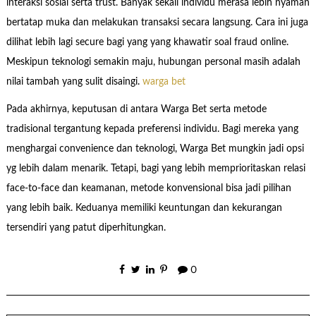
interaksi sosial serta trust. Banyak sekali individu merasa lebih nyaman
bertatap muka dan melakukan transaksi secara langsung. Cara ini juga
dilihat lebih lagi secure bagi yang yang khawatir soal fraud online.
Meskipun teknologi semakin maju, hubungan personal masih adalah
nilai tambah yang sulit disaingi.
warga bet
Pada akhirnya, keputusan di antara Warga Bet serta metode
tradisional tergantung kepada preferensi individu. Bagi mereka yang
menghargai convenience dan teknologi, Warga Bet mungkin jadi opsi
yg lebih dalam menarik. Tetapi, bagi yang lebih memprioritaskan relasi
face-to-face dan keamanan, metode konvensional bisa jadi pilihan
yang lebih baik. Keduanya memiliki keuntungan dan kekurangan
tersendiri yang patut diperhitungkan.
0