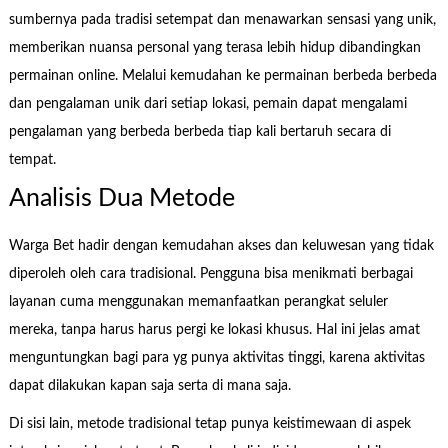
sumbernya pada tradisi setempat dan menawarkan sensasi yang unik,
memberikan nuansa personal yang terasa lebih hidup dibandingkan
permainan online. Melalui kemudahan ke permainan berbeda berbeda
dan pengalaman unik dari setiap lokasi, pemain dapat mengalami
pengalaman yang berbeda berbeda tiap kali bertaruh secara di
tempat.
Analisis Dua Metode
Warga Bet hadir dengan kemudahan akses dan keluwesan yang tidak
diperoleh oleh cara tradisional. Pengguna bisa menikmati berbagai
layanan cuma menggunakan memanfaatkan perangkat seluler
mereka, tanpa harus harus pergi ke lokasi khusus. Hal ini jelas amat
menguntungkan bagi para yg punya aktivitas tinggi, karena aktivitas
dapat dilakukan kapan saja serta di mana saja.
Di sisi lain, metode tradisional tetap punya keistimewaan di aspek