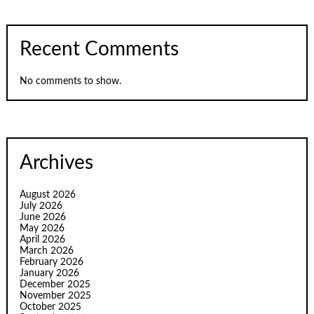
Recent Comments
No comments to show.
Archives
August 2026
July 2026
June 2026
May 2026
April 2026
March 2026
February 2026
January 2026
December 2025
November 2025
October 2025