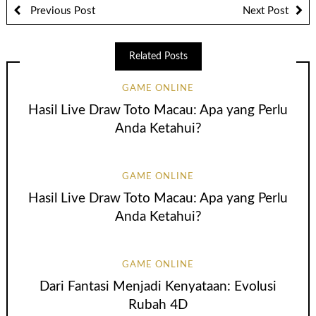
Previous Post
Next Post
Related Posts
GAME ONLINE
Hasil Live Draw Toto Macau: Apa yang Perlu
Anda Ketahui?
GAME ONLINE
Hasil Live Draw Toto Macau: Apa yang Perlu
Anda Ketahui?
GAME ONLINE
Dari Fantasi Menjadi Kenyataan: Evolusi
Rubah 4D