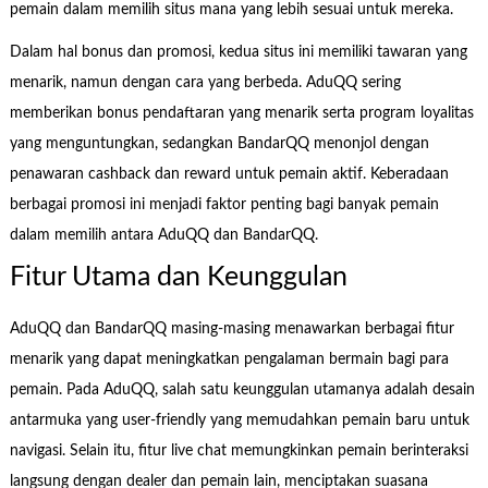
pemain dalam memilih situs mana yang lebih sesuai untuk mereka.
Dalam hal bonus dan promosi, kedua situs ini memiliki tawaran yang
menarik, namun dengan cara yang berbeda. AduQQ sering
memberikan bonus pendaftaran yang menarik serta program loyalitas
yang menguntungkan, sedangkan BandarQQ menonjol dengan
penawaran cashback dan reward untuk pemain aktif. Keberadaan
berbagai promosi ini menjadi faktor penting bagi banyak pemain
dalam memilih antara AduQQ dan BandarQQ.
Fitur Utama dan Keunggulan
AduQQ dan BandarQQ masing-masing menawarkan berbagai fitur
menarik yang dapat meningkatkan pengalaman bermain bagi para
pemain. Pada AduQQ, salah satu keunggulan utamanya adalah desain
antarmuka yang user-friendly yang memudahkan pemain baru untuk
navigasi. Selain itu, fitur live chat memungkinkan pemain berinteraksi
langsung dengan dealer dan pemain lain, menciptakan suasana