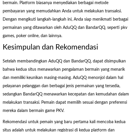
bermain. Platform biasanya menyediakan berbagai metode
pembayaran yang memudahkan Anda untuk melakukan transaksi.
Dengan mengikuti langkah-langkah ini, Anda siap menikmati berbagai
permainan yang ditawarkan oleh AduQQ dan BandarQQ, seperti pkv
games, poker online, dan lainnya.
Kesimpulan dan Rekomendasi
Setelah membandingkan AduQQ dan BandarQQ, dapat disimpulkan
bahwa kedua situs menawarkan pengalaman bermain yang menarik
dan memiliki keunikan masing-masing. AduQQ menonjol dalam hal
pelayanan pelanggan dan berbagai jenis permainan yang tersedia,
sedangkan BandarQQ menawarkan kecepatan dan kemudahan dalam
melakukan transaksi. Pemain dapat memilih sesuai dengan preferensi
mereka dalam bermain game PKV.
Rekomendasi untuk pemain yang baru pertama kali mencoba kedua
situs adalah untuk melakukan registrasi di kedua platform dan