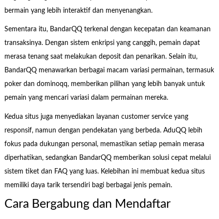
bermain yang lebih interaktif dan menyenangkan.
Sementara itu, BandarQQ terkenal dengan kecepatan dan keamanan
transaksinya. Dengan sistem enkripsi yang canggih, pemain dapat
merasa tenang saat melakukan deposit dan penarikan. Selain itu,
BandarQQ menawarkan berbagai macam variasi permainan, termasuk
poker dan dominoqq, memberikan pilihan yang lebih banyak untuk
pemain yang mencari variasi dalam permainan mereka.
Kedua situs juga menyediakan layanan customer service yang
responsif, namun dengan pendekatan yang berbeda. AduQQ lebih
fokus pada dukungan personal, memastikan setiap pemain merasa
diperhatikan, sedangkan BandarQQ memberikan solusi cepat melalui
sistem tiket dan FAQ yang luas. Kelebihan ini membuat kedua situs
memiliki daya tarik tersendiri bagi berbagai jenis pemain.
Cara Bergabung dan Mendaftar