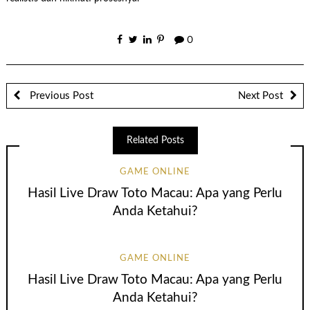
0
Previous Post
Next Post
Related Posts
GAME ONLINE
Hasil Live Draw Toto Macau: Apa yang Perlu
Anda Ketahui?
GAME ONLINE
Hasil Live Draw Toto Macau: Apa yang Perlu
Anda Ketahui?