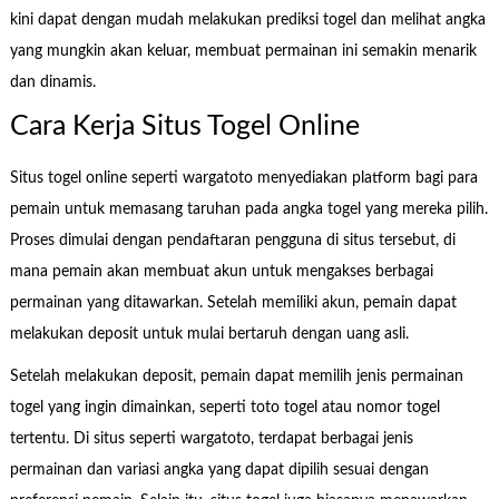
kini dapat dengan mudah melakukan prediksi togel dan melihat angka
yang mungkin akan keluar, membuat permainan ini semakin menarik
dan dinamis.
Cara Kerja Situs Togel Online
Situs togel online seperti wargatoto menyediakan platform bagi para
pemain untuk memasang taruhan pada angka togel yang mereka pilih.
Proses dimulai dengan pendaftaran pengguna di situs tersebut, di
mana pemain akan membuat akun untuk mengakses berbagai
permainan yang ditawarkan. Setelah memiliki akun, pemain dapat
melakukan deposit untuk mulai bertaruh dengan uang asli.
Setelah melakukan deposit, pemain dapat memilih jenis permainan
togel yang ingin dimainkan, seperti toto togel atau nomor togel
tertentu. Di situs seperti wargatoto, terdapat berbagai jenis
permainan dan variasi angka yang dapat dipilih sesuai dengan