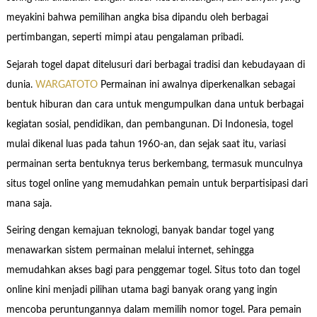
meyakini bahwa pemilihan angka bisa dipandu oleh berbagai
pertimbangan, seperti mimpi atau pengalaman pribadi.
Sejarah togel dapat ditelusuri dari berbagai tradisi dan kebudayaan di
dunia.
WARGATOTO
Permainan ini awalnya diperkenalkan sebagai
bentuk hiburan dan cara untuk mengumpulkan dana untuk berbagai
kegiatan sosial, pendidikan, dan pembangunan. Di Indonesia, togel
mulai dikenal luas pada tahun 1960-an, dan sejak saat itu, variasi
permainan serta bentuknya terus berkembang, termasuk munculnya
situs togel online yang memudahkan pemain untuk berpartisipasi dari
mana saja.
Seiring dengan kemajuan teknologi, banyak bandar togel yang
menawarkan sistem permainan melalui internet, sehingga
memudahkan akses bagi para penggemar togel. Situs toto dan togel
online kini menjadi pilihan utama bagi banyak orang yang ingin
mencoba peruntungannya dalam memilih nomor togel. Para pemain