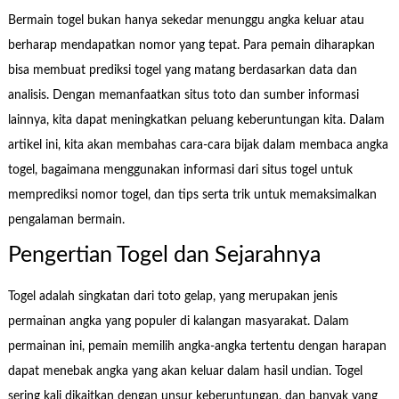
Bermain togel bukan hanya sekedar menunggu angka keluar atau
berharap mendapatkan nomor yang tepat. Para pemain diharapkan
bisa membuat prediksi togel yang matang berdasarkan data dan
analisis. Dengan memanfaatkan situs toto dan sumber informasi
lainnya, kita dapat meningkatkan peluang keberuntungan kita. Dalam
artikel ini, kita akan membahas cara-cara bijak dalam membaca angka
togel, bagaimana menggunakan informasi dari situs togel untuk
memprediksi nomor togel, dan tips serta trik untuk memaksimalkan
pengalaman bermain.
Pengertian Togel dan Sejarahnya
Togel adalah singkatan dari toto gelap, yang merupakan jenis
permainan angka yang populer di kalangan masyarakat. Dalam
permainan ini, pemain memilih angka-angka tertentu dengan harapan
dapat menebak angka yang akan keluar dalam hasil undian. Togel
sering kali dikaitkan dengan unsur keberuntungan, dan banyak yang