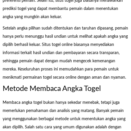
preferensi pemain. Selain itu, situs togel juga biasanya menawarkan
prediksi togel yang dapat membantu pemain dalam menentukan
angka yang mungkin akan keluar.
Setelah angka pilihan sudah ditentukan dan taruhan dipasang, pemain
hanya perlu menunggu hasil undian untuk melihat apakah angka yang
dipilih berhasil keluar. Situs togel online biasanya menyediakan
informasi terkait hasil undian dan pembayaran secara transparan,
sehingga pemain dapat dengan mudah mengecek kemenangan
mereka. Keseluruhan proses ini memudahkan para pemain untuk
menikmati permainan togel secara online dengan aman dan nyaman.
Metode Membaca Angka Togel
Membaca angka togel bukan hanya sekedar menebak, tetapi juga
memerlukan pemahaman dan analisis yang matang. Banyak pemain
yang menggunakan berbagai metode untuk menentukan angka yang
akan dipilih. Salah satu cara yang umum digunakan adalah dengan