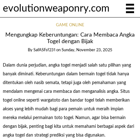
evolutionweaponry.com
GAME ONLINE
Mengungkap Keberuntungan: Cara Membaca Angka
Togel dengan Bijak
By
SafASFsf231
on
Sunday, November 23, 2025
Dalam dunia perjudian, angka togel menjadi salah satu pilihan yang
banyak diminati. Keberuntungan dalam bermain togel tidak hanya
ditentukan oleh nasib semata, tetapi juga oleh pemahaman yang
mendalam mengenai cara membaca dan menganalisis angka. Situs
togel online seperti wargatoto dan bandar togel telah memberikan
akses yang lebih mudah bagi para pemain untuk meraih impian
mereka melalui permainan toto togel. Namun, agar bisa bermain
dengan bijak, penting bagi kita untuk memahami berbagai aspek dari
angka togel dan strategi prediksi yang bisa digunakan.