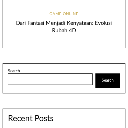
GAME ONLINE
Dari Fantasi Menjadi Kenyataan: Evolusi
Rubah 4D
Search
Search
Recent Posts