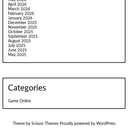
May 2026
April 2026
March 2026
February 2026
January 2026
December 2025
November 2025
October 2025
September 2025
August 2025
July 2025
June 2025
May 2025
Categories
Game Online
Theme by
Scissor Themes
Proudly powered by
WordPress