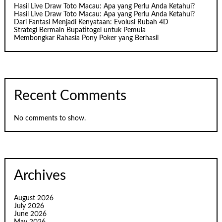
Hasil Live Draw Toto Macau: Apa yang Perlu Anda Ketahui?
Hasil Live Draw Toto Macau: Apa yang Perlu Anda Ketahui?
Dari Fantasi Menjadi Kenyataan: Evolusi Rubah 4D
Strategi Bermain Bupatitogel untuk Pemula
Membongkar Rahasia Pony Poker yang Berhasil
Recent Comments
No comments to show.
Archives
August 2026
July 2026
June 2026