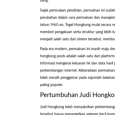
uang.
Sejak permulaan pendirian, permainan ini sud
perubahan dalam cara permainan dan manajem
tahun 1960-an, Togel Hongkong mulai secara re
memberi pengakuan serta struktur yang lebih ba
menjadi salah satu dari sistem tersebut, memb
Pada era modern, permainan ini masih maju deng
hongkong pools adalah salah satu dari platform
Informasi mengenai keluaran hk dan data hasil
perkembangan internet. Keberadaan permainan 
telah meraih penggemar pada sejumlah belahan 
paling populer.
Pertumbuhan Judi Hongko
Judi Hongkong telah menyaksikan perkembangan
tersebut hanya menargetkan segmen kecil komun