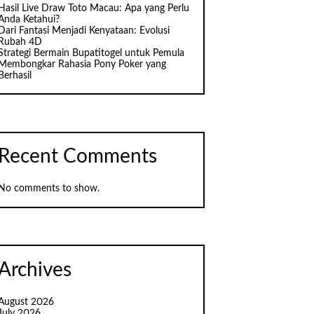
Hasil Live Draw Toto Macau: Apa yang Perlu
Anda Ketahui?
Dari Fantasi Menjadi Kenyataan: Evolusi
Rubah 4D
Strategi Bermain Bupatitogel untuk Pemula
Membongkar Rahasia Pony Poker yang
Berhasil
Recent Comments
No comments to show.
Archives
August 2026
July 2026