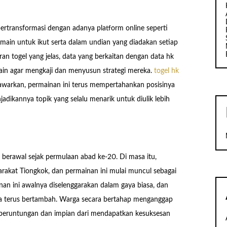
 bertransformasi dengan adanya platform online seperti
in untuk ikut serta dalam undian yang diadakan setiap
n togel yang jelas, data yang berkaitan dengan data hk
n agar mengkaji dan menyusun strategi mereka.
togel hk
warkan, permainan ini terus mempertahankan posisinya
jadikannya topik yang selalu menarik untuk diulik lebih
 berawal sejak permulaan abad ke-20. Di masa itu,
yarakat Tiongkok, dan permainan ini mulai muncul sebagai
nan ini awalnya diselenggarakan dalam gaya biasa, dan
ya terus bertambah. Warga secara bertahap menganggap
eberuntungan dan impian dari mendapatkan kesuksesan