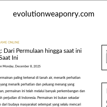
evolutionweaponry.com
AME ONLINE
 Dari Permulaan hingga saat ini
Saat Ini
on
Monday, December 8, 2025
rmainan paling terkenal di tanah air, menarik perhatian
 yang menarik perhatian dan peluang menang yang
an, permainan ini telah melalui banyak perkembangan dan
 perjudian di Indonesia. Permainan ini bukan sekadar
an dari budaya masyarakat setempat yang selalu mencari