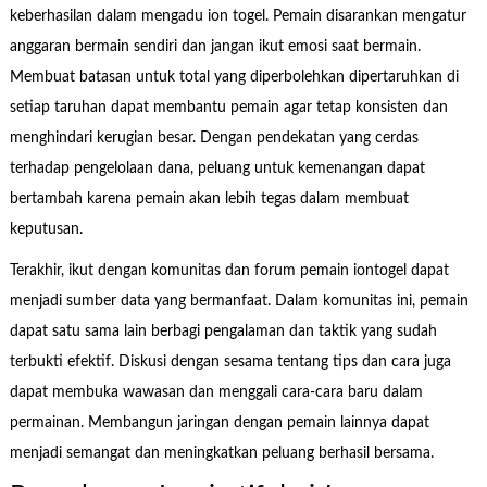
keberhasilan dalam mengadu ion togel. Pemain disarankan mengatur
anggaran bermain sendiri dan jangan ikut emosi saat bermain.
Membuat batasan untuk total yang diperbolehkan dipertaruhkan di
setiap taruhan dapat membantu pemain agar tetap konsisten dan
menghindari kerugian besar. Dengan pendekatan yang cerdas
terhadap pengelolaan dana, peluang untuk kemenangan dapat
bertambah karena pemain akan lebih tegas dalam membuat
keputusan.
Terakhir, ikut dengan komunitas dan forum pemain iontogel dapat
menjadi sumber data yang bermanfaat. Dalam komunitas ini, pemain
dapat satu sama lain berbagi pengalaman dan taktik yang sudah
terbukti efektif. Diskusi dengan sesama tentang tips dan cara juga
dapat membuka wawasan dan menggali cara-cara baru dalam
permainan. Membangun jaringan dengan pemain lainnya dapat
menjadi semangat dan meningkatkan peluang berhasil bersama.