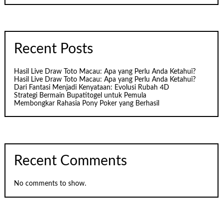
Recent Posts
Hasil Live Draw Toto Macau: Apa yang Perlu Anda Ketahui?
Hasil Live Draw Toto Macau: Apa yang Perlu Anda Ketahui?
Dari Fantasi Menjadi Kenyataan: Evolusi Rubah 4D
Strategi Bermain Bupatitogel untuk Pemula
Membongkar Rahasia Pony Poker yang Berhasil
Recent Comments
No comments to show.