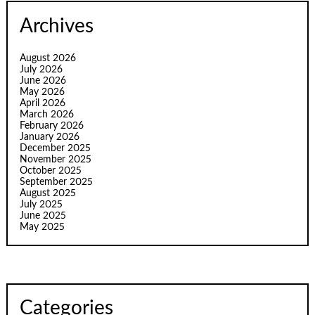
Archives
August 2026
July 2026
June 2026
May 2026
April 2026
March 2026
February 2026
January 2026
December 2025
November 2025
October 2025
September 2025
August 2025
July 2025
June 2025
May 2025
Categories