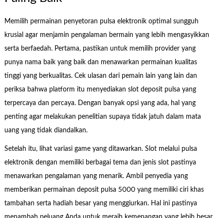
Memilih permainan penyetoran pulsa elektronik optimal sungguh
krusial agar menjamin pengalaman bermain yang lebih mengasyikkan
serta berfaedah. Pertama, pastikan untuk memilih provider yang
punya nama baik yang baik dan menawarkan permainan kualitas
tinggi yang berkualitas. Cek ulasan dari pemain lain yang lain dan
periksa bahwa platform itu menyediakan slot deposit pulsa yang
terpercaya dan percaya. Dengan banyak opsi yang ada, hal yang
penting agar melakukan penelitian supaya tidak jatuh dalam mata
uang yang tidak diandalkan.
Setelah itu, lihat variasi game yang ditawarkan. Slot melalui pulsa
elektronik dengan memiliki berbagai tema dan jenis slot pastinya
menawarkan pengalaman yang menarik. Ambil penyedia yang
memberikan permainan deposit pulsa 5000 yang memiliki ciri khas
tambahan serta hadiah besar yang menggiurkan. Hal ini pastinya
menambah peluang Anda untuk meraih kemenangan yang lebih besar