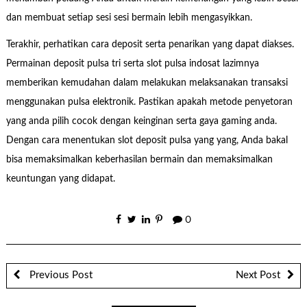
dan membuat setiap sesi sesi bermain lebih mengasyikkan.
Terakhir, perhatikan cara deposit serta penarikan yang dapat diakses.
Permainan deposit pulsa tri serta slot pulsa indosat lazimnya
memberikan kemudahan dalam melakukan melaksanakan transaksi
menggunakan pulsa elektronik. Pastikan apakah metode penyetoran
yang anda pilih cocok dengan keinginan serta gaya gaming anda.
Dengan cara menentukan slot deposit pulsa yang yang, Anda bakal
bisa memaksimalkan keberhasilan bermain dan memaksimalkan
keuntungan yang didapat.
0
Previous Post
Next Post