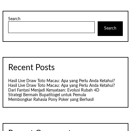
Search
Search
Recent Posts
Hasil Live Draw Toto Macau: Apa yang Perlu Anda Ketahui?
Hasil Live Draw Toto Macau: Apa yang Perlu Anda Ketahui?
Dari Fantasi Menjadi Kenyataan: Evolusi Rubah 4D
Strategi Bermain Bupatitogel untuk Pemula
Membongkar Rahasia Pony Poker yang Berhasil