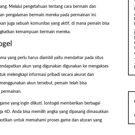
g. Melalui pengetahuan tentang cara bermain dan
kan pengalaman bermain mereka pada permainan ini.
an juga sebuah komunitas yang aktif, di mana pemain bisa
ngkatkan kemampuan bermain mereka.
ogel
ma yang perlu harus diambil yaitu mendaftar pada situs
a mendapatkan akun yang digunakan digunakan ke mengakses
untuk melengkapi informasi pribadi secara akurat dan
n menggunakan akun tersebut, pemain telah bisa
 permainan.
 game yang ingin diikuti. Iontogel memberikan berbagai
ngga 4D. Anda bisa memilih angka yang dipasang dimasukkan
. Pastikan untuk memahami proses game dan aturan yang