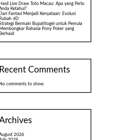
Hasil Live Draw Toto Macau: Apa yang Perlu
Anda Ketahui?
Dari Fantasi Menjadi Kenyataan: Evolusi
Rubah 4D
Strategi Bermain Bupatitogel untuk Pemula
Membongkar Rahasia Pony Poker yang
Berhasil
Recent Comments
No comments to show.
Archives
August 2026
July 2026