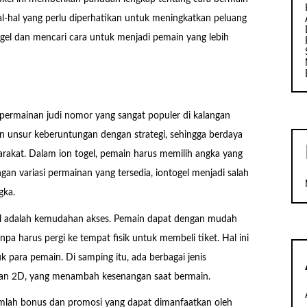
hal-hal yang perlu diperhatikan untuk meningkatkan peluang
ogel dan mencari cara untuk menjadi pemain yang lebih
ermainan judi nomor yang sangat populer di kalangan
 unsur keberuntungan dengan strategi, sehingga berdaya
arakat. Dalam ion togel, pemain harus memilih angka yang
gan variasi permainan yang tersedia, iontogel menjadi salah
gka.
ogel adalah kemudahan akses. Pemain dapat dengan mudah
npa harus pergi ke tempat fisik untuk membeli tiket. Hal ini
ara pemain. Di samping itu, ada berbagai jenis
, dan 2D, yang menambah kesenangan saat bermain.
umlah bonus dan promosi yang dapat dimanfaatkan oleh