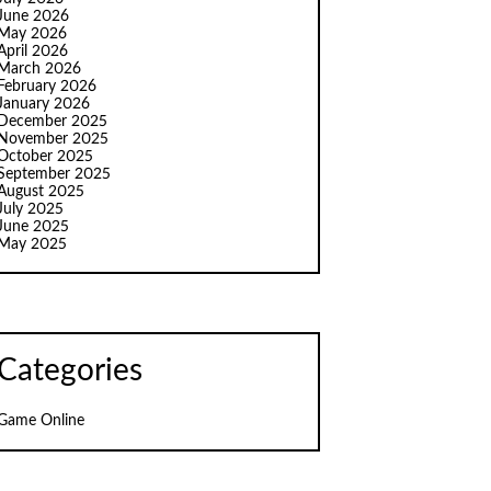
June 2026
May 2026
April 2026
March 2026
February 2026
January 2026
December 2025
November 2025
October 2025
September 2025
August 2025
July 2025
June 2025
May 2025
Categories
Game Online