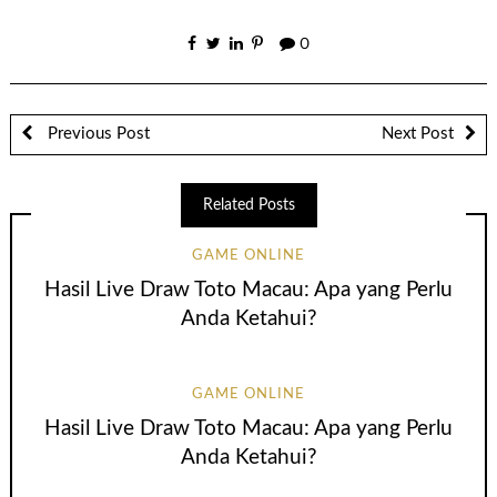
0
Previous Post
Next Post
Related Posts
GAME ONLINE
Hasil Live Draw Toto Macau: Apa yang Perlu
Anda Ketahui?
GAME ONLINE
Hasil Live Draw Toto Macau: Apa yang Perlu
Anda Ketahui?