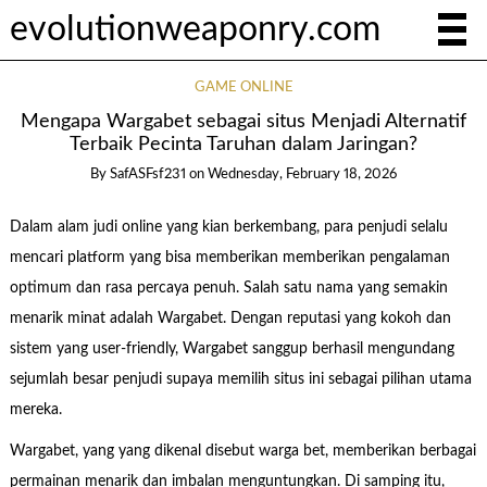
evolutionweaponry.com
GAME ONLINE
Mengapa Wargabet sebagai situs Menjadi Alternatif
Terbaik Pecinta Taruhan dalam Jaringan?
By
SafASFsf231
on
Wednesday, February 18, 2026
Dalam alam judi online yang kian berkembang, para penjudi selalu
mencari platform yang bisa memberikan memberikan pengalaman
optimum dan rasa percaya penuh. Salah satu nama yang semakin
menarik minat adalah Wargabet. Dengan reputasi yang kokoh dan
sistem yang user-friendly, Wargabet sanggup berhasil mengundang
sejumlah besar penjudi supaya memilih situs ini sebagai pilihan utama
mereka.
Wargabet, yang yang dikenal disebut warga bet, memberikan berbagai
permainan menarik dan imbalan menguntungkan. Di samping itu,