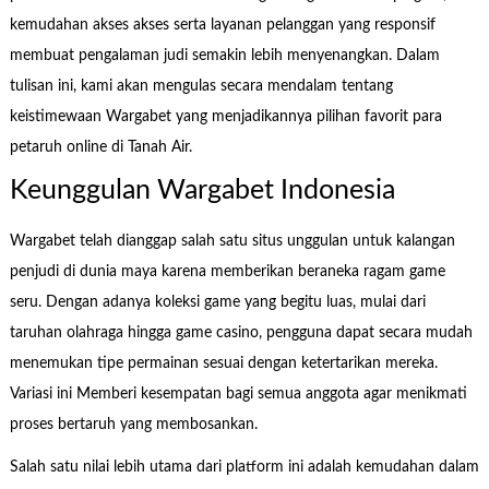
kemudahan akses akses serta layanan pelanggan yang responsif
membuat pengalaman judi semakin lebih menyenangkan. Dalam
tulisan ini, kami akan mengulas secara mendalam tentang
keistimewaan Wargabet yang menjadikannya pilihan favorit para
petaruh online di Tanah Air.
Keunggulan Wargabet Indonesia
Wargabet telah dianggap salah satu situs unggulan untuk kalangan
penjudi di dunia maya karena memberikan beraneka ragam game
seru. Dengan adanya koleksi game yang begitu luas, mulai dari
taruhan olahraga hingga game casino, pengguna dapat secara mudah
menemukan tipe permainan sesuai dengan ketertarikan mereka.
Variasi ini Memberi kesempatan bagi semua anggota agar menikmati
proses bertaruh yang membosankan.
Salah satu nilai lebih utama dari platform ini adalah kemudahan dalam