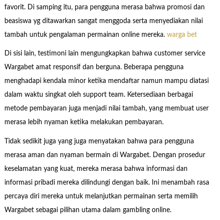
favorit. Di samping itu, para pengguna merasa bahwa promosi dan
beasiswa yg ditawarkan sangat menggoda serta menyediakan nilai
tambah untuk pengalaman permainan online mereka.
warga bet
Di sisi lain, testimoni lain mengungkapkan bahwa customer service
Wargabet amat responsif dan berguna. Beberapa pengguna
menghadapi kendala minor ketika mendaftar namun mampu diatasi
dalam waktu singkat oleh support team. Ketersediaan berbagai
metode pembayaran juga menjadi nilai tambah, yang membuat user
merasa lebih nyaman ketika melakukan pembayaran.
Tidak sedikit juga yang juga menyatakan bahwa para pengguna
merasa aman dan nyaman bermain di Wargabet. Dengan prosedur
keselamatan yang kuat, mereka merasa bahwa informasi dan
informasi pribadi mereka dilindungi dengan baik. Ini menambah rasa
percaya diri mereka untuk melanjutkan permainan serta memilih
Wargabet sebagai pilihan utama dalam gambling online.