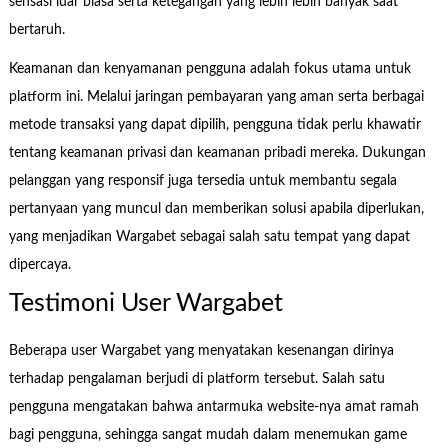
sensasi luar biasa serta ketegangan yang lebih lebih banyak saat
bertaruh.
Keamanan dan kenyamanan pengguna adalah fokus utama untuk
platform ini. Melalui jaringan pembayaran yang aman serta berbagai
metode transaksi yang dapat dipilih, pengguna tidak perlu khawatir
tentang keamanan privasi dan keamanan pribadi mereka. Dukungan
pelanggan yang responsif juga tersedia untuk membantu segala
pertanyaan yang muncul dan memberikan solusi apabila diperlukan,
yang menjadikan Wargabet sebagai salah satu tempat yang dapat
dipercaya.
Testimoni User Wargabet
Beberapa user Wargabet yang menyatakan kesenangan dirinya
terhadap pengalaman berjudi di platform tersebut. Salah satu
pengguna mengatakan bahwa antarmuka website-nya amat ramah
bagi pengguna, sehingga sangat mudah dalam menemukan game