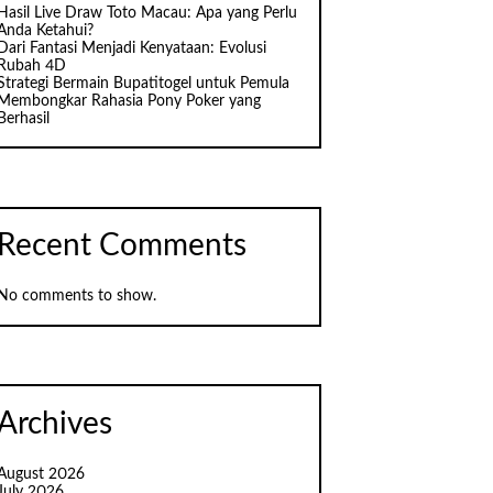
Hasil Live Draw Toto Macau: Apa yang Perlu
Anda Ketahui?
Dari Fantasi Menjadi Kenyataan: Evolusi
Rubah 4D
Strategi Bermain Bupatitogel untuk Pemula
Membongkar Rahasia Pony Poker yang
Berhasil
Recent Comments
No comments to show.
Archives
August 2026
July 2026