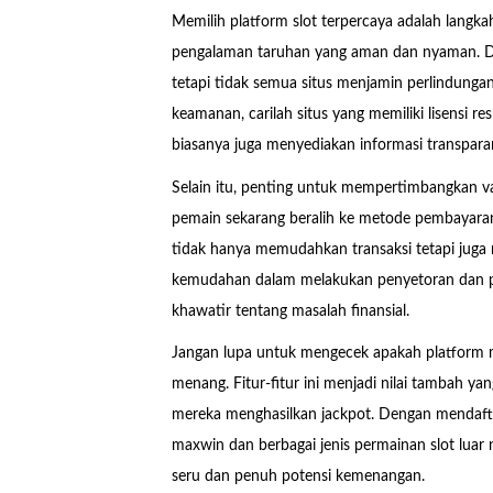
Memilih platform slot terpercaya adalah langka
pengalaman taruhan yang aman dan nyaman. Di 
tetapi tidak semua situs menjamin perlindung
keamanan, carilah situs yang memiliki lisensi re
biasanya juga menyediakan informasi transparan
Selain itu, penting untuk mempertimbangkan v
pemain sekarang beralih ke metode pembayaran di
tidak hanya memudahkan transaksi tetapi jug
kemudahan dalam melakukan penyetoran dan pe
khawatir tentang masalah finansial.
Jangan lupa untuk mengecek apakah platform 
menang. Fitur-fitur ini menjadi nilai tambah 
mereka menghasilkan jackpot. Dengan mendaftar
maxwin dan berbagai jenis permainan slot lua
seru dan penuh potensi kemenangan.