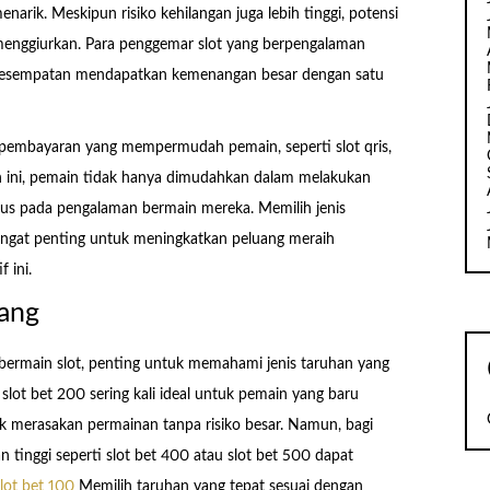
narik. Meskipun risiko kehilangan juga lebih tinggi, potensi
 menggiurkan. Para penggemar slot yang berpengalaman
aih kesempatan mendapatkan kemenangan besar dengan satu
de pembayaran yang mempermudah pemain, seperti slot qris,
han ini, pemain tidak hanya dimudahkan dalam melakukan
fokus pada pengalaman bermain mereka. Memilih jenis
ngat penting untuk meningkatkan peluang meraih
 ini.
ang
rmain slot, penting untuk memahami jenis taruhan yang
u slot bet 200 sering kali ideal untuk pemain yang baru
 merasakan permainan tanpa risiko besar. Namun, bagi
n tinggi seperti slot bet 400 atau slot bet 500 dapat
lot bet 100
Memilih taruhan yang tepat sesuai dengan