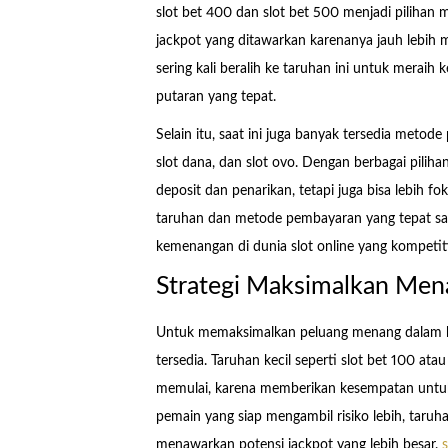
slot bet 400 dan slot bet 500 menjadi pilihan me
jackpot yang ditawarkan karenanya jauh lebih
sering kali beralih ke taruhan ini untuk mer
putaran yang tepat.
Selain itu, saat ini juga banyak tersedia meto
slot dana, dan slot ovo. Dengan berbagai pili
deposit dan penarikan, tetapi juga bisa lebih 
taruhan dan metode pembayaran yang tepat sa
kemenangan di dunia slot online yang kompetitif
Strategi Maksimalkan Men
Untuk memaksimalkan peluang menang dalam be
tersedia. Taruhan kecil seperti slot bet 100 ata
memulai, karena memberikan kesempatan untuk
pemain yang siap mengambil risiko lebih, taruha
menawarkan potensi jackpot yang lebih besar.
s