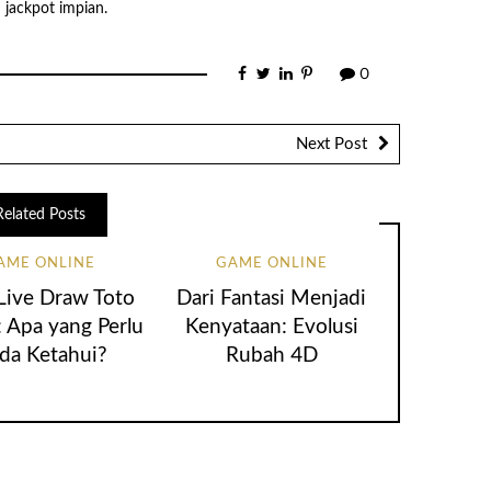
 jackpot impian.
0
Next Post
Related Posts
AME ONLINE
GAME ONLINE
 Live Draw Toto
Dari Fantasi Menjadi
 Apa yang Perlu
Kenyataan: Evolusi
da Ketahui?
Rubah 4D