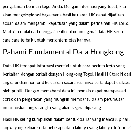
pengalaman bermain togel Anda. Dengan informasi yang tepat, kita
akan mengeksplorasi bagaimana hasil keluaran HK dapat dijadikan
acuan dalam mengambil keputusan yang dalam permainan HK Lotto.
Mari kita mulai dari menggali lebih dalam mengenai data HK serta
cara cara terbaik untuk menginterpretasikannya.
Pahami Fundamental Data Hongkong
Data HK terdapat informasi esensial untuk para pecinta lotto yang
berkaitan dengan terkait dengan Hongkong Togel. Hasil HK terdiri dari
angka undian nomor dikeluarkan secara resminya serta dapat diakses
oleh publik. Dengan memahami data ini, pemain dapat mempelajari
corak dan pergerakan yang mungkin membantu dalam perumusan
merumuskan angka-angka yang akan segera dipasang.
Hasil HK sering kumpulkan dalam bentuk daftar yang mencakup hari,
angka yang keluar, serta beberapa data lainnya yang lainnya. Informasi