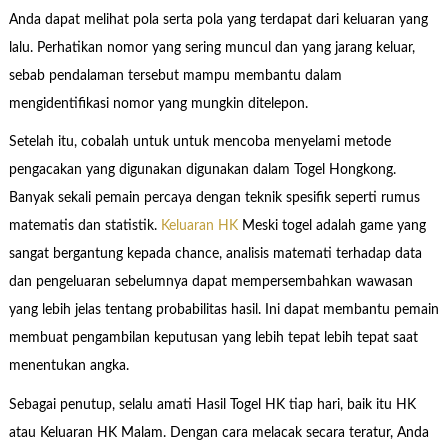
Anda dapat melihat pola serta pola yang terdapat dari keluaran yang
lalu. Perhatikan nomor yang sering muncul dan yang jarang keluar,
sebab pendalaman tersebut mampu membantu dalam
mengidentifikasi nomor yang mungkin ditelepon.
Setelah itu, cobalah untuk untuk mencoba menyelami metode
pengacakan yang digunakan digunakan dalam Togel Hongkong.
Banyak sekali pemain percaya dengan teknik spesifik seperti rumus
matematis dan statistik.
Keluaran HK
Meski togel adalah game yang
sangat bergantung kepada chance, analisis matemati terhadap data
dan pengeluaran sebelumnya dapat mempersembahkan wawasan
yang lebih jelas tentang probabilitas hasil. Ini dapat membantu pemain
membuat pengambilan keputusan yang lebih tepat lebih tepat saat
menentukan angka.
Sebagai penutup, selalu amati Hasil Togel HK tiap hari, baik itu HK
atau Keluaran HK Malam. Dengan cara melacak secara teratur, Anda