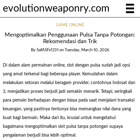
evolutionweaponry.com
GAME ONLINE
Mengoptimalkan Penggunaan Pulsa Tanpa Potongan:
Rekomendasi dan Trik
By
SafASFsf231
on
Tuesday, March 10, 2026
Di dalam alam permainan online, slot dengan pulsa sudah jadi opsi
yang amat terkenal bagi beberapa player. Kemudahan dalam
melakukan setoran melalui beragam provider, contohnya Indosat dan
3, menjadikan proses berjudi jadi semakin menarik. Tetapi, seringkali
para pemain berhadapan dengan biaya pada saat menjalani transaksi
keuangan, yang pastinya tentunya bisa memangkas nilai dana yang
buat bagi bermain. Maka dari itu, krusial untuk mengetahui
bagaimana mengoptimalkan slot pulsa tanpa potongan supaya
pengalaman berjudi bisa lebih optimal.