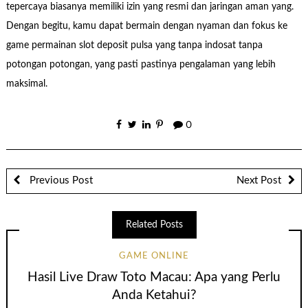
tepercaya biasanya memiliki izin yang resmi dan jaringan aman yang.
Dengan begitu, kamu dapat bermain dengan nyaman dan fokus ke
game permainan slot deposit pulsa yang tanpa indosat tanpa
potongan potongan, yang pasti pastinya pengalaman yang lebih
maksimal.
0
Previous Post
Next Post
Related Posts
GAME ONLINE
Hasil Live Draw Toto Macau: Apa yang Perlu
Anda Ketahui?