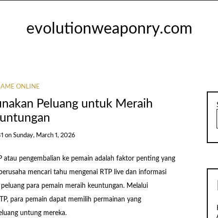
evolutionweaponry.com
AME ONLINE
unakan Peluang untuk Meraih
untungan
31
on
Sunday, March 1, 2026
TP atau pengembalian ke pemain adalah faktor penting yang
 berusaha mencari tahu mengenai RTP live dan informasi
peluang para pemain meraih keuntungan. Melalui
TP, para pemain dapat memilih permainan yang
luang untung mereka.