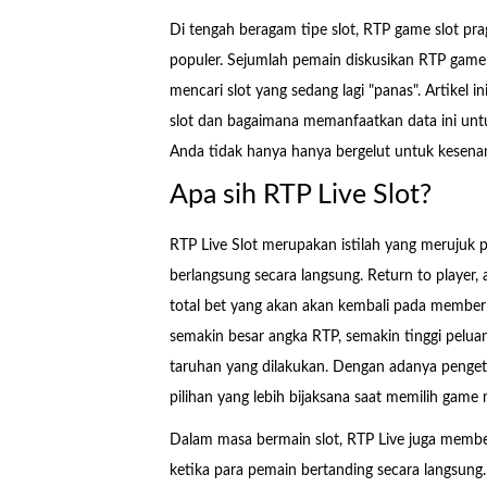
Di tengah beragam tipe slot, RTP game slot pra
populer. Sejumlah pemain diskusikan RTP game s
mencari slot yang sedang lagi "panas". Artikel 
slot dan bagaimana memanfaatkan data ini un
Anda tidak hanya hanya bergelut untuk kesenan
Apa sih RTP Live Slot?
RTP Live Slot merupakan istilah yang merujuk 
berlangsung secara langsung. Return to player, 
total bet yang akan akan kembali pada member 
semakin besar angka RTP, semakin tinggi pelua
taruhan yang dilakukan. Dengan adanya penget
pilihan yang lebih bijaksana saat memilih game m
Dalam masa bermain slot, RTP Live juga membe
ketika para pemain bertanding secara langsun