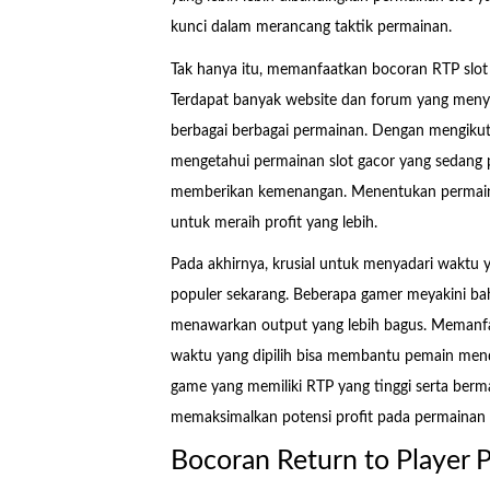
kunci dalam merancang taktik permainan.
Tak hanya itu, memanfaatkan bocoran RTP slot
Terdapat banyak website dan forum yang menye
berbagai berbagai permainan. Dengan mengikuti
mengetahui permainan slot gacor yang sedang p
memberikan kemenangan. Menentukan permain
untuk meraih profit yang lebih.
Pada akhirnya, krusial untuk menyadari waktu 
populer sekarang. Beberapa gamer meyakini ba
menawarkan output yang lebih bagus. Memanfaa
waktu yang dipilih bisa membantu pemain mend
game yang memiliki RTP yang tinggi serta berm
memaksimalkan potensi profit pada permainan s
Bocoran Return to Player 