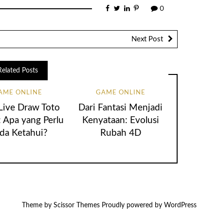
0
Next Post
Related Posts
AME ONLINE
GAME ONLINE
 Live Draw Toto
Dari Fantasi Menjadi
 Apa yang Perlu
Kenyataan: Evolusi
da Ketahui?
Rubah 4D
Theme by
Scissor Themes
Proudly powered by
WordPress