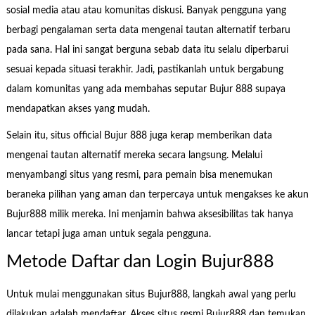
sosial media atau atau komunitas diskusi. Banyak pengguna yang
berbagi pengalaman serta data mengenai tautan alternatif terbaru
pada sana. Hal ini sangat berguna sebab data itu selalu diperbarui
sesuai kepada situasi terakhir. Jadi, pastikanlah untuk bergabung
dalam komunitas yang ada membahas seputar Bujur 888 supaya
mendapatkan akses yang mudah.
Selain itu, situs official Bujur 888 juga kerap memberikan data
mengenai tautan alternatif mereka secara langsung. Melalui
menyambangi situs yang resmi, para pemain bisa menemukan
beraneka pilihan yang aman dan terpercaya untuk mengakses ke akun
Bujur888 milik mereka. Ini menjamin bahwa aksesibilitas tak hanya
lancar tetapi juga aman untuk segala pengguna.
Metode Daftar dan Login Bujur888
Untuk mulai menggunakan situs Bujur888, langkah awal yang perlu
dilakukan adalah mendaftar. Akses situs resmi Bujur888 dan temukan