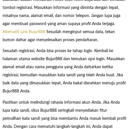
tombol registrasi. Masukkan informasi yang diminta dengan tepat,
misalnya nama, alamat email, dan nomor telepon. Jangan lupa juga
agar membuat password yang aman supaya profil Anda terjaga.
Alternatif Link Bujur888
Sesudah menginput semua data, tekan
button daftar agar menyelesaikan proses pendaftaran.
Sesudah registrasi, Anda bisa proses ke tahap login. Kembali ke
halaman utama website Bujur888 dan temukan opsi login. Masukkan
alamat email atau nama pengguna yang Anda daftarkan ketika
registrasi, kemudian masukkan kata sandi yang telah Anda buat. Jika
baik data yang dimasukkan tepat, Anda bakal diarahkan menuju profil
Bujur888 Anda.
Pastikan untuk melindungi rahasia informasi akun Anda. Jika Anda
lupa kata sandi, situs Bujur888 seringkali menyediakan fitur
pemulihan kata sandi yang bisa membantu Anda masuk kembali profil
Anda. Dengan cara mematuhi langkah-langkah ini, Anda dapat