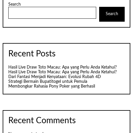
Search
Search
Recent Posts
Hasil Live Draw Toto Macau: Apa yang Perlu Anda Ketahui?
Hasil Live Draw Toto Macau: Apa yang Perlu Anda Ketahui?
Dari Fantasi Menjadi Kenyataan: Evolusi Rubah 4D
Strategi Bermain Bupatitogel untuk Pemula
Membongkar Rahasia Pony Poker yang Berhasil
Recent Comments