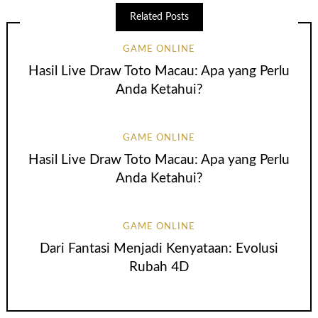
Related Posts
GAME ONLINE
Hasil Live Draw Toto Macau: Apa yang Perlu
Anda Ketahui?
GAME ONLINE
Hasil Live Draw Toto Macau: Apa yang Perlu
Anda Ketahui?
GAME ONLINE
Dari Fantasi Menjadi Kenyataan: Evolusi
Rubah 4D