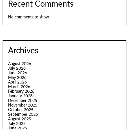
Recent Comments
No comments to show.
Archives
August 2026
July 2026
June 2026
May 2026
April 2026
March 2026
February 2026
January 2026
December 2025
November 2025
October 2025
September 2025
August 2025
July 2025
June 2025