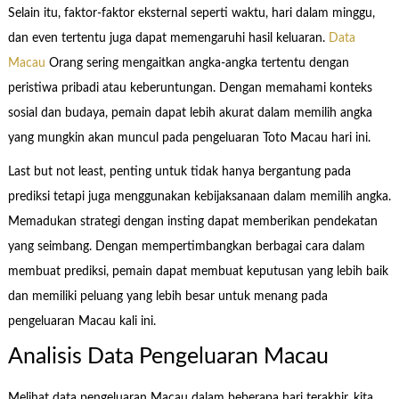
Selain itu, faktor-faktor eksternal seperti waktu, hari dalam minggu,
dan even tertentu juga dapat memengaruhi hasil keluaran.
Data
Macau
Orang sering mengaitkan angka-angka tertentu dengan
peristiwa pribadi atau keberuntungan. Dengan memahami konteks
sosial dan budaya, pemain dapat lebih akurat dalam memilih angka
yang mungkin akan muncul pada pengeluaran Toto Macau hari ini.
Last but not least, penting untuk tidak hanya bergantung pada
prediksi tetapi juga menggunakan kebijaksanaan dalam memilih angka.
Memadukan strategi dengan insting dapat memberikan pendekatan
yang seimbang. Dengan mempertimbangkan berbagai cara dalam
membuat prediksi, pemain dapat membuat keputusan yang lebih baik
dan memiliki peluang yang lebih besar untuk menang pada
pengeluaran Macau kali ini.
Analisis Data Pengeluaran Macau
Melihat data pengeluaran Macau dalam beberapa hari terakhir, kita