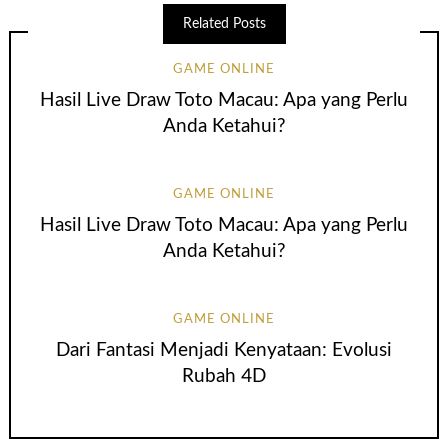
Related Posts
GAME ONLINE
Hasil Live Draw Toto Macau: Apa yang Perlu
Anda Ketahui?
GAME ONLINE
Hasil Live Draw Toto Macau: Apa yang Perlu
Anda Ketahui?
GAME ONLINE
Dari Fantasi Menjadi Kenyataan: Evolusi
Rubah 4D