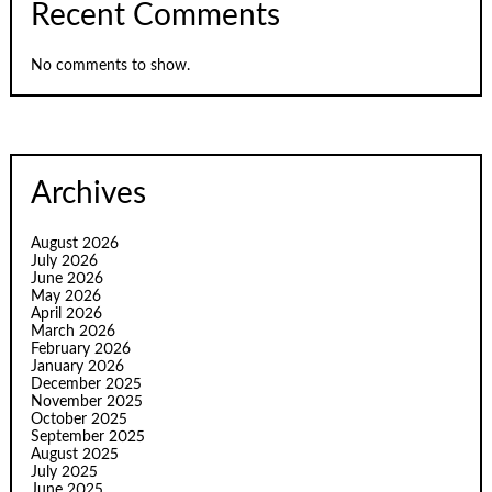
Recent Comments
No comments to show.
Archives
August 2026
July 2026
June 2026
May 2026
April 2026
March 2026
February 2026
January 2026
December 2025
November 2025
October 2025
September 2025
August 2025
July 2025
June 2025