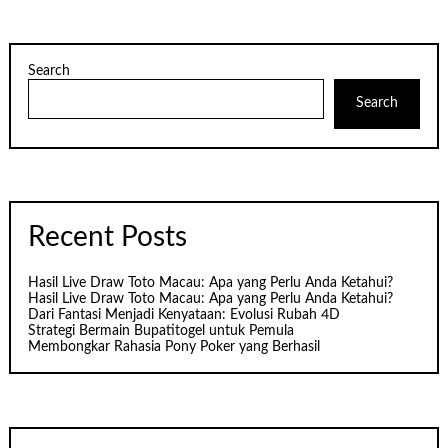
Search
Search
Recent Posts
Hasil Live Draw Toto Macau: Apa yang Perlu Anda Ketahui?
Hasil Live Draw Toto Macau: Apa yang Perlu Anda Ketahui?
Dari Fantasi Menjadi Kenyataan: Evolusi Rubah 4D
Strategi Bermain Bupatitogel untuk Pemula
Membongkar Rahasia Pony Poker yang Berhasil