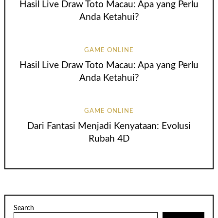
Hasil Live Draw Toto Macau: Apa yang Perlu
Anda Ketahui?
GAME ONLINE
Hasil Live Draw Toto Macau: Apa yang Perlu
Anda Ketahui?
GAME ONLINE
Dari Fantasi Menjadi Kenyataan: Evolusi
Rubah 4D
Search