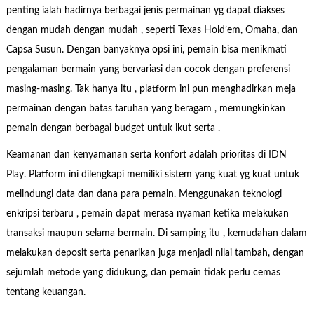
penting ialah hadirnya berbagai jenis permainan yg dapat diakses
dengan mudah dengan mudah , seperti Texas Hold’em, Omaha, dan
Capsa Susun. Dengan banyaknya opsi ini, pemain bisa menikmati
pengalaman bermain yang bervariasi dan cocok dengan preferensi
masing-masing. Tak hanya itu , platform ini pun menghadirkan meja
permainan dengan batas taruhan yang beragam , memungkinkan
pemain dengan berbagai budget untuk ikut serta .
Keamanan dan kenyamanan serta konfort adalah prioritas di IDN
Play. Platform ini dilengkapi memiliki sistem yang kuat yg kuat untuk
melindungi data dan dana para pemain. Menggunakan teknologi
enkripsi terbaru , pemain dapat merasa nyaman ketika melakukan
transaksi maupun selama bermain. Di samping itu , kemudahan dalam
melakukan deposit serta penarikan juga menjadi nilai tambah, dengan
sejumlah metode yang didukung, dan pemain tidak perlu cemas
tentang keuangan.