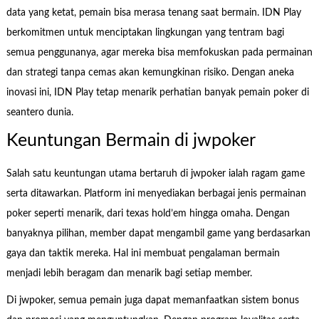
data yang ketat, pemain bisa merasa tenang saat bermain. IDN Play
berkomitmen untuk menciptakan lingkungan yang tentram bagi
semua penggunanya, agar mereka bisa memfokuskan pada permainan
dan strategi tanpa cemas akan kemungkinan risiko. Dengan aneka
inovasi ini, IDN Play tetap menarik perhatian banyak pemain poker di
seantero dunia.
Keuntungan Bermain di jwpoker
Salah satu keuntungan utama bertaruh di jwpoker ialah ragam game
serta ditawarkan. Platform ini menyediakan berbagai jenis permainan
poker seperti menarik, dari texas hold’em hingga omaha. Dengan
banyaknya pilihan, member dapat mengambil game yang berdasarkan
gaya dan taktik mereka. Hal ini membuat pengalaman bermain
menjadi lebih beragam dan menarik bagi setiap member.
Di jwpoker, semua pemain juga dapat memanfaatkan sistem bonus