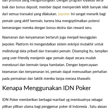
dan promosi yang menguntungkan. Dengan program loyalitas serta
baik dan bonus deposit, member dapat memperoleh lebih banyak nilai
dari semua transaksi yang dilakukan.
jwpoker
Ini sangat menarik bagi
pemain yang aktif bermain, karena bisa mengoptimalkan potensi
kemenangan mereka dengan bonus ekstra dan reward seru.
Keamanan dan kenyamanan bertaruh juga menjadi keunggulan
jwpoker. Platform ini mengandalkan sistem enkripsi mutakhir untuk
melindungi data pribadi dan transaksi pemain. Disamping itu, tampilan
yang user-friendly menjamin agar pemain dapat secara mudah
menelusuri dan bermain tanpa hambatan. Dengan kepercayaan
keamanan dan kenyamanan ini, pemain dapat memusatkan perhatian
pada permainan dan taktik mereka tanpa merasa khawatir.
Kenapa Menggunakan IDN Poker
IDN Poker memberikan berbagai manfaat yg membuatnya sebagai
pilihan pilihan utama bagi penggemar poker di Indonesia . Satu alasan