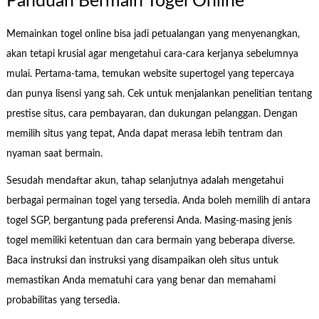
Panduan Bermain Togel Online
Memainkan togel online bisa jadi petualangan yang menyenangkan,
akan tetapi krusial agar mengetahui cara-cara kerjanya sebelumnya
mulai. Pertama-tama, temukan website supertogel yang tepercaya
dan punya lisensi yang sah. Cek untuk menjalankan penelitian tentang
prestise situs, cara pembayaran, dan dukungan pelanggan. Dengan
memilih situs yang tepat, Anda dapat merasa lebih tentram dan
nyaman saat bermain.
Sesudah mendaftar akun, tahap selanjutnya adalah mengetahui
berbagai permainan togel yang tersedia. Anda boleh memilih di antara
togel SGP, bergantung pada preferensi Anda. Masing-masing jenis
togel memiliki ketentuan dan cara bermain yang beberapa diverse.
Baca instruksi dan instruksi yang disampaikan oleh situs untuk
memastikan Anda mematuhi cara yang benar dan memahami
probabilitas yang tersedia.