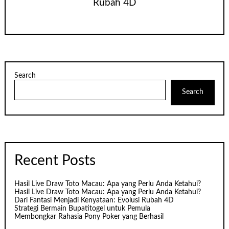
Rubah 4D
Search
Search
Recent Posts
Hasil Live Draw Toto Macau: Apa yang Perlu Anda Ketahui?
Hasil Live Draw Toto Macau: Apa yang Perlu Anda Ketahui?
Dari Fantasi Menjadi Kenyataan: Evolusi Rubah 4D
Strategi Bermain Bupatitogel untuk Pemula
Membongkar Rahasia Pony Poker yang Berhasil