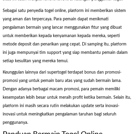
Sebagai satu penyedia togel online, platform ini memberikan sistem
yang aman dan terpercaya. Para pemain dapat menikmati
pengalaman bermain yang lancar menggunakan fitur yang dibuat
untuk memberikan kepada kenyamanan kepada mereka, seperti
metode deposit dan penarikan yang cepat. Di samping itu, platform
ini juga mempunyai tim support yang siap membantu pemain dalam
setiap kesulitan yang mereka temui.
Keunggulan lainnya dari supertogel terdapat bonus dan promosi-
promosi yang untuk pemain baru atas yang sudah bermain lama.
Dengan adanya berbagai macam promosi, para pemain memiliki
kesempatan lebih besar untuk meraih profit ketika bermain. Selain itu,
platform ini masih secara rutin melakukan update serta inovasi-
inovasi untuk meningkatkan pengalaman taruhan bagi seluruh
penggunanya.