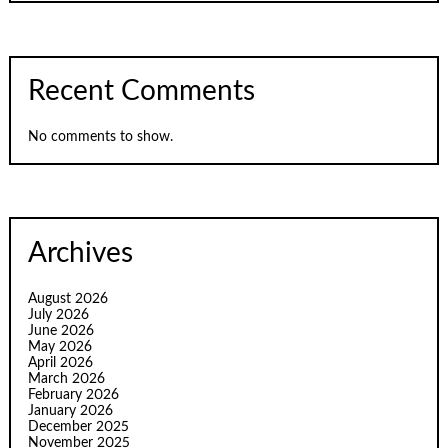
Recent Comments
No comments to show.
Archives
August 2026
July 2026
June 2026
May 2026
April 2026
March 2026
February 2026
January 2026
December 2025
November 2025