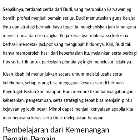
Sebaliknya, terdapat cerita dari Budi, yang merupakan karyawan yg
beralih profesi menjadi pemain serius. Budi memutuskan guna belajar
ilmu dan strategi bermain kayu togel. Ia menghabiskan jam lama guna
meneliti pola dan tren angka. Kerja kerasnya tidak sia-sia ketika ia
berhasil mencetak jackpot yang mengubah hidupnya. Kini, Budi tak
hanya memperoleh hasil dari keberhasilan itu, melainkan serta berbagi
tips serta trik untuk partisipan pemula yg ingin menelusuri jejaknya.
Kisah-kisah ini menunjukkan secara umum melalui usaha serta
ketekunan, setiap orang bisa menggapai kesuksesan di bermain
Kayutogel. Kedua Sari maupun Budi membuktikan bahwa gabungan
keberanian, pengetahuan, serta strategi yg tepat bisa menjalin pintu
kejayaan yg lebih besar. Mimpi dapat menjadi kenyataan apabila kita
mau berusaha keras serta tidak melepaskan harapan.
Pembelajaran dari Kemenangan
Pemain-Pemain