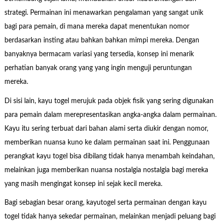
strategi. Permainan ini menawarkan pengalaman yang sangat unik
bagi para pemain, di mana mereka dapat menentukan nomor
berdasarkan insting atau bahkan bahkan mimpi mereka. Dengan
banyaknya bermacam variasi yang tersedia, konsep ini menarik
perhatian banyak orang yang yang ingin menguji peruntungan
mereka.
Di sisi lain, kayu togel merujuk pada objek fisik yang sering digunakan
para pemain dalam merepresentasikan angka-angka dalam permainan.
Kayu itu sering terbuat dari bahan alami serta diukir dengan nomor,
memberikan nuansa kuno ke dalam permainan saat ini. Penggunaan
perangkat kayu togel bisa dibilang tidak hanya menambah keindahan,
melainkan juga memberikan nuansa nostalgia nostalgia bagi mereka
yang masih mengingat konsep ini sejak kecil mereka.
Bagi sebagian besar orang, kayutogel serta permainan dengan kayu
togel tidak hanya sekedar permainan, melainkan menjadi peluang bagi