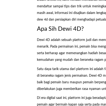
mendaftar sampai tips dan trik untuk meningk
masih awal, informasi ini disajikan dalam lengk
dew 4d dan persiapkan diri menghadapi petua
Apa Sih Dewi 4D?
Dewi 4D adalah sebuah platform judi dan memb
menarik. Pada permainan ini, pemain bisa meng
serta berharap agar memenangkan hadiah besar. 
kemudahan yang mudah dan beraneka ragam pil
Satu daya tarik utama dari platform ini adalah 
di beraneka ragam jenis permainan. Dewi 4D m
baik bagi pemain baru maupun pemain berpenga
diberlakukan juga memberikan rasa nyaman unt
Di era digital saat ini, platform ini juga ber
pemain agar bermain kapan saja serta pada man