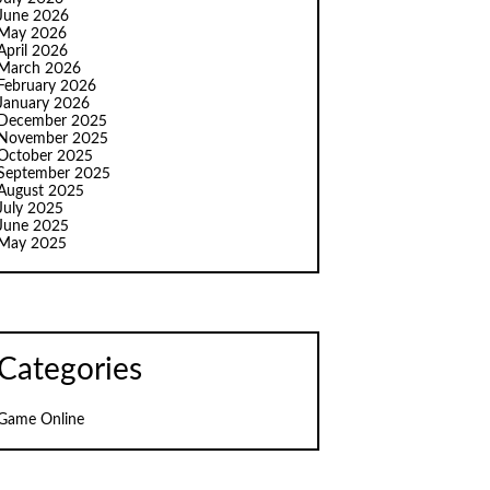
June 2026
May 2026
April 2026
March 2026
February 2026
January 2026
December 2025
November 2025
October 2025
September 2025
August 2025
July 2025
June 2025
May 2025
Categories
Game Online