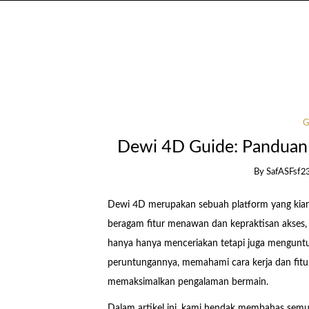
G
Dewi 4D Guide: Panduan 
By
SafASFsf2
Dewi 4D merupakan sebuah platform yang kian 
beragam fitur menawan dan kepraktisan akses
hanya hanya menceriakan tetapi juga mengunt
peruntungannya, memahami cara kerja dan fitur
memaksimalkan pengalaman bermain.
Dalam artikel ini, kami hendak membahas semua