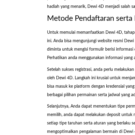
hadiah yang menarik, Dewi 4D menjadi salah sat
Metode Pendaftaran sert
Untuk memulai memanfaatkan Dewi 4D, tahapan
ini. Anda bisa mengunjungi website resmi Dew
diminta untuk mengisi formulir berisi informas
Perhatikan anda menggunakan informasi yang aga
Setelah sukses registrasi, anda perlu melakukan
oleh Dewi 4D. Langkah ini krusial untuk menja
bisa masuk ke platform dengan kredensial yan
berbagai pilihan permainan serta jadwal yang ad
Selanjutnya, Anda dapat menentukan tipe perm
memilih, anda dapat melakukan deposit untu
setiap tipe taruhan serta aturan yang berlaku
mengoptimalkan pengalaman bermain di Dewi 