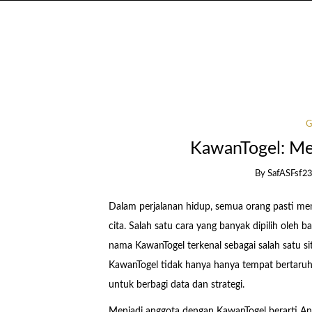
G
KawanTogel: Me
By
SafASFsf23
Dalam perjalanan hidup, semua orang pasti me
cita. Salah satu cara yang banyak dipilih oleh 
nama KawanTogel terkenal sebagai salah satu s
KawanTogel tidak hanya hanya tempat bertaruh,
untuk berbagi data dan strategi.
Menjadi anggota dengan KawanTogel berarti And