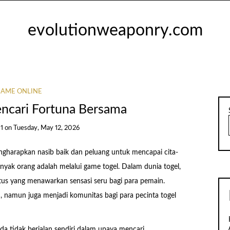
evolutionweaponry.com
AME ONLINE
ncari Fortuna Bersama
1
on
Tuesday, May 12, 2026
ngharapkan nasib baik dan peluang untuk mencapai cita-
banyak orang adalah melalui game togel. Dalam dunia togel,
itus yang menawarkan sensasi seru bagi para pemain.
 namun juga menjadi komunitas bagi para pecinta togel
a tidak berjalan sendiri dalam upaya mencari