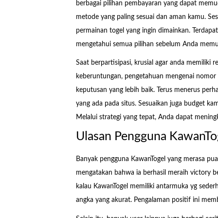
berbagai pilihan pembayaran yang dapat mem
metode yang paling sesuai dan aman kamu. Sesu
permainan togel yang ingin dimainkan. Terdapat
mengetahui semua pilihan sebelum Anda memut
Saat berpartisipasi, krusial agar anda memilik
keberuntungan, pengetahuan mengenai nomor 
keputusan yang lebih baik. Terus menerus perhat
yang ada pada situs. Sesuaikan juga budget k
Melalui strategi yang tepat, Anda dapat meni
Ulasan Pengguna KawanTo
Banyak pengguna KawanTogel yang merasa puas t
mengatakan bahwa ia berhasil meraih victory b
kalau KawanTogel memiliki antarmuka yg sed
angka yang akurat. Pengalaman positif ini m