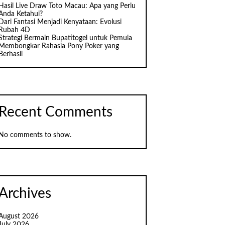
Hasil Live Draw Toto Macau: Apa yang Perlu
Anda Ketahui?
Dari Fantasi Menjadi Kenyataan: Evolusi
Rubah 4D
Strategi Bermain Bupatitogel untuk Pemula
Membongkar Rahasia Pony Poker yang
Berhasil
Recent Comments
No comments to show.
Archives
August 2026
July 2026