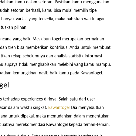
udahkan kamu dalam setoran. Pastikan kamu menggunakan
dah setoran berhasil, kamu bisa mulai memilih tipe
 banyak variasi yang tersedia, maka habiskan waktu agar
uskan pilihan.
i rencana yang baik. Meskipun togel merupakan permainan
dan tren bisa memberikan kontribusi Anda untuk membuat
ikan rekap sebelumnya dan analisis statistik informasi
amu supaya tidak menghabiskan melebihi yang kamu mampu.
ngkatkan kemungkinan nasib baik kamu pada KawanTogel.
gel
erhadap experiences dirinya. Salah satu dari user
esar dalam waktu singkat.
kawantogel
Dia menyebutkan
erhana untuk dipakai, maka memudahkan dalam menentukan
embuatnya merekomendasi KawanTogel kepada teman-teman.