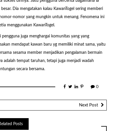
ita sukses dirinya. Satu pengguna bercerita bagaimana ia
g besar. Dia mengatakan kalau KawanTogel sering memberi
al nomor-nomor yang mungkin untuk menang. Fenomena ini
 setia menggunakan KawanTogel.
i pengguna juga menghargai komunitas yang yang
sakan mendapat kawan baru yg memiliki minat sama, yaitu
 bersama sesama member menjadikan pengalaman bermain
 adalah tempat taruhan, tetapi juga menjadi wadah
untungan secara bersama.
0
Next Post
Related Posts