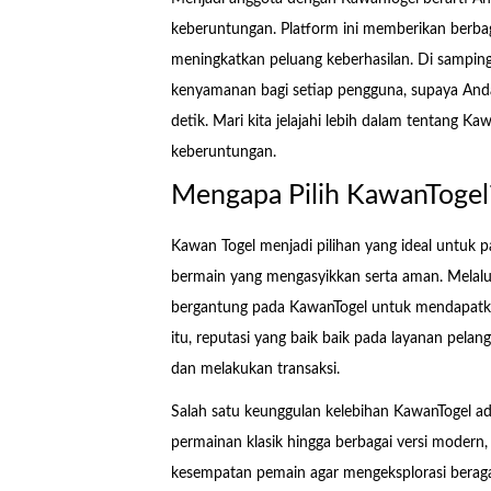
keberuntungan. Platform ini memberikan berba
meningkatkan peluang keberhasilan. Di sampi
kenyamanan bagi setiap pengguna, supaya And
detik. Mari kita jelajahi lebih dalam tentang K
keberuntungan.
Mengapa Pilih KawanTogel
Kawan Togel menjadi pilihan yang ideal untuk
bermain yang mengasyikkan serta aman. Melalui
bergantung pada KawanTogel untuk mendapatkan
itu, reputasi yang baik baik pada layanan pe
dan melakukan transaksi.
Salah satu keunggulan kelebihan KawanTogel ada
permainan klasik hingga berbagai versi modern
kesempatan pemain agar mengeksplorasi berag