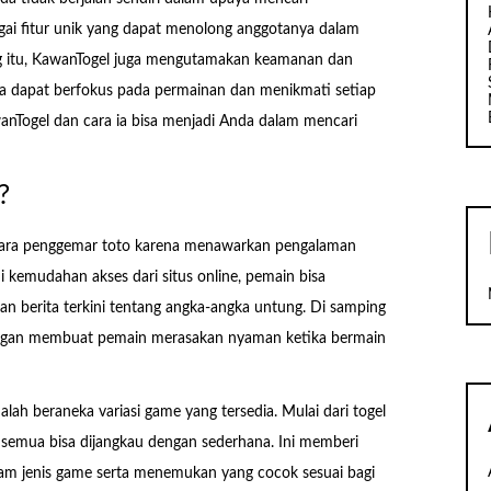
gai fitur unik yang dapat menolong anggotanya dalam
ng itu, KawanTogel juga mengutamakan keamanan dan
a dapat berfokus pada permainan dan menikmati setiap
awanTogel dan cara ia bisa menjadi Anda dalam mencari
?
 para penggemar toto karena menawarkan pengalaman
 kemudahan akses dari situs online, pemain bisa
 berita terkini tentang angka-angka untung. Di samping
langgan membuat pemain merasakan nyaman ketika bermain
lah beraneka variasi game yang tersedia. Mulai dari togel
, semua bisa dijangkau dengan sederhana. Ini memberi
am jenis game serta menemukan yang cocok sesuai bagi