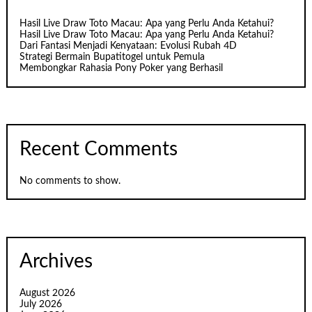
Hasil Live Draw Toto Macau: Apa yang Perlu Anda Ketahui?
Hasil Live Draw Toto Macau: Apa yang Perlu Anda Ketahui?
Dari Fantasi Menjadi Kenyataan: Evolusi Rubah 4D
Strategi Bermain Bupatitogel untuk Pemula
Membongkar Rahasia Pony Poker yang Berhasil
Recent Comments
No comments to show.
Archives
August 2026
July 2026