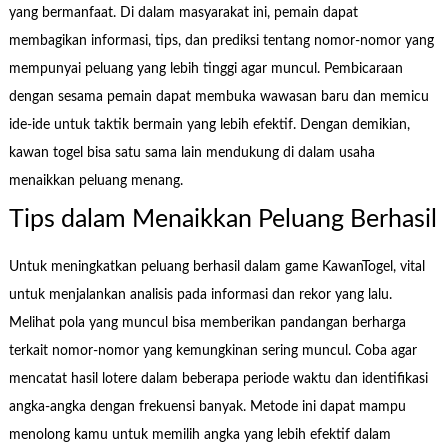
yang bermanfaat. Di dalam masyarakat ini, pemain dapat
membagikan informasi, tips, dan prediksi tentang nomor-nomor yang
mempunyai peluang yang lebih tinggi agar muncul. Pembicaraan
dengan sesama pemain dapat membuka wawasan baru dan memicu
ide-ide untuk taktik bermain yang lebih efektif. Dengan demikian,
kawan togel bisa satu sama lain mendukung di dalam usaha
menaikkan peluang menang.
Tips dalam Menaikkan Peluang Berhasil
Untuk meningkatkan peluang berhasil dalam game KawanTogel, vital
untuk menjalankan analisis pada informasi dan rekor yang lalu.
Melihat pola yang muncul bisa memberikan pandangan berharga
terkait nomor-nomor yang kemungkinan sering muncul. Coba agar
mencatat hasil lotere dalam beberapa periode waktu dan identifikasi
angka-angka dengan frekuensi banyak. Metode ini dapat mampu
menolong kamu untuk memilih angka yang lebih efektif dalam