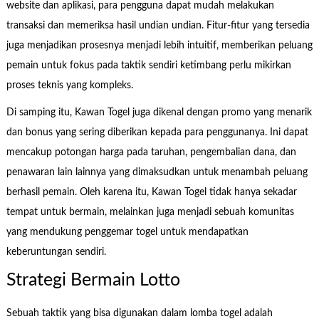
website dan aplikasi, para pengguna dapat mudah melakukan
transaksi dan memeriksa hasil undian undian. Fitur-fitur yang tersedia
juga menjadikan prosesnya menjadi lebih intuitif, memberikan peluang
pemain untuk fokus pada taktik sendiri ketimbang perlu mikirkan
proses teknis yang kompleks.
Di samping itu, Kawan Togel juga dikenal dengan promo yang menarik
dan bonus yang sering diberikan kepada para penggunanya. Ini dapat
mencakup potongan harga pada taruhan, pengembalian dana, dan
penawaran lain lainnya yang dimaksudkan untuk menambah peluang
berhasil pemain. Oleh karena itu, Kawan Togel tidak hanya sekadar
tempat untuk bermain, melainkan juga menjadi sebuah komunitas
yang mendukung penggemar togel untuk mendapatkan
keberuntungan sendiri.
Strategi Bermain Lotto
Sebuah taktik yang bisa digunakan dalam lomba togel adalah