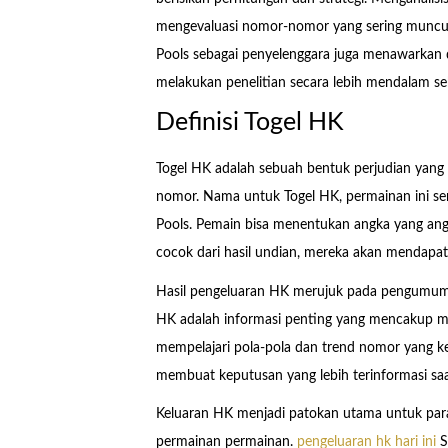
mengevaluasi nomor-nomor yang sering muncul 
Pools sebagai penyelenggara juga menawarkan 
melakukan penelitian secara lebih mendalam 
Definisi Togel HK
Togel HK adalah sebuah bentuk perjudian yang d
nomor. Nama untuk Togel HK, permainan ini se
Pools. Pemain bisa menentukan angka yang ang
cocok dari hasil undian, mereka akan mendapa
Hasil pengeluaran HK merujuk pada pengumuman
HK adalah informasi penting yang mencakup m
mempelajari pola-pola dan trend nomor yang k
membuat keputusan yang lebih terinformasi sa
Keluaran HK menjadi patokan utama untuk para
permainan permainan.
pengeluaran hk hari ini
S