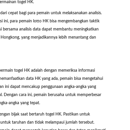
ermainan togel HK.
 dari cepat bagi para pemain untuk melaksanakan analisis.
ini, para pemain lotto HK bisa mengembangkan taktik
isi bersama analisis data dapat membantu meningkatkan
l Hongkong, yang menjadikannya lebih menantang dan
 bermain togel HK adalah dengan memeriksa informasi
 memanfaatkan data HK yang ada, pemain bisa mengetahui
tan ini dapat mencakup penggunaan angka-angka yang
l. Dengan cara ini, pemain berusaha untuk memperbesar
gka-angka yang tepat.
ngan bijak saat bertaruh togel HK. Pastikan untuk
untuk taruhan dan tidak melampaui jumlah tersebut.