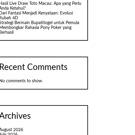
Hasil Live Draw Toto Macau: Apa yang Perlu
Anda Ketahui?
Dari Fantasi Menjadi Kenyataan: Evolusi
Rubah 4D
Strategi Bermain Bupatitogel untuk Pemula
Membongkar Rahasia Pony Poker yang
Berhasil
Recent Comments
No comments to show.
Archives
August 2026
July 2026