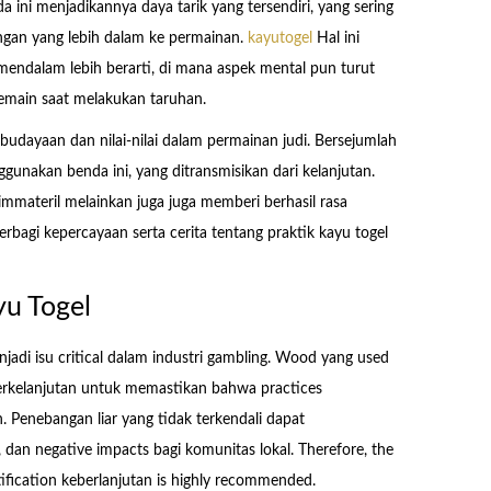
a ini menjadikannya daya tarik yang tersendiri, yang sering
gan yang lebih dalam ke permainan.
kayutogel
Hal ini
endalam lebih berarti, di mana aspek mental pun turut
emain saat melakukan taruhan.
udayaan dan nilai-nilai dalam permainan judi. Bersejumlah
unakan benda ini, yang ditransmisikan dari kelanjutan.
mmateril melainkan juga juga memberi berhasil rasa
rbagi kepercayaan serta cerita tentang praktik kayu togel
yu Togel
jadi isu critical dalam industri gambling. Wood yang used
berkelanjutan untuk memastikan bahwa practices
Penebangan liar yang tidak terkendali dapat
 dan negative impacts bagi komunitas lokal. Therefore, the
tification keberlanjutan is highly recommended.