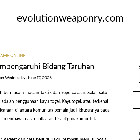
evolutionweaponry.com
AME ONLINE
empengaruhi Bidang Taruhan
on
Wednesday, June 17, 2026
oleh bermacam macam taktik dan kepercayaan. Salah satu
 adalah penggunaan kayu togel. Kayutogel, atau terkenal
icaraan di antara komunitas pemain judi, khususnya pada
ini membawa nasib baik atau bisa digunakan untuk
dget dan cara berjudi, kayu ini masih memiliki posisi