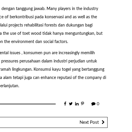
ed dengan tanggung jawab. Many players in the industry
ce of berkontribusi pada konservasi and as well as the
lui projects rehabilitasi forests dan dukungan bagi
a the use of toet wood tidak hanya menguntungkan, but
on the environment dan social factors.
ntal issues , konsumen pun are increasingly memilih
i pressures perusahaan dalam industri perjudian untuk
 ramah lingkungan. Konsumsi kayu togel yang bertanggung
 alam tetapi juga can enhance reputasi of the company di
rlanjutan.
0
Next Post