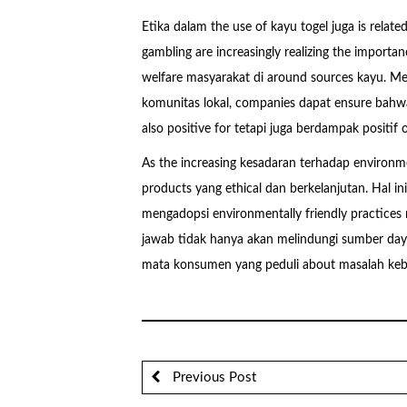
Etika dalam the use of kayu togel juga is relat
gambling are increasingly realizing the importan
welfare masyarakat di around sources kayu. Mela
komunitas lokal, companies dapat ensure bahw
also positive for tetapi juga berdampak positif 
As the increasing kesadaran terhadap environme
products yang ethical dan berkelanjutan. Hal in
mengadopsi environmentally friendly practices
jawab tidak hanya akan melindungi sumber daya
mata konsumen yang peduli about masalah kebe
Previous Post