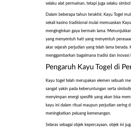
selaku alat permainan, tetapi juga selaku simbo
Dalam beberapa tahun terakhir, Kayu Togel mula
sekali kasino tradisional mulai memuaskan Kay
menginginkan gaya bermain lama. Menunjukkan
yang menyentuh hati yang menyentuh perasaan
akar sejarah perjudian yang telah lama berada.
menggambarkan bagaimana tradisi dan inovasi 
Pengaruh Kayu Togel di Pe
Kayu togel telah merupakan elemen sebuah menar
sangat yakin pada keberuntungan serta simboli
menyimpan energi spesifik yang akan bisa memp
kayu ini dalam ritual maupun perjudian sering
meningkatkan peluang kemenangan.
Selaras sebagai objek kepercayaan, objek ini j